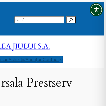
Search
 JIULUI S.A.
suri
Achiziții/Anunțuri
Contact
rsala Prestserv