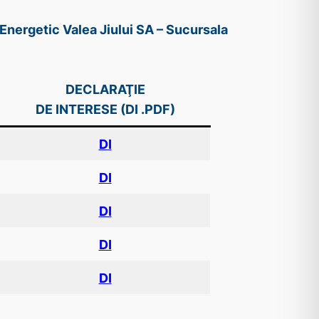
Energetic Valea Jiului SA – Sucursala
DECLARAŢIE
DE INTERESE (DI .PDF)
DI
DI
DI
DI
DI