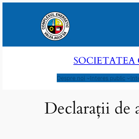
Sari
la
conținut
SOCIETATEA 
Despre noi
Interes public
Int
Declarații de 