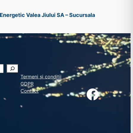
Energetic Valea Jiului SA – Sucursala
Termeni și condiții
GDPR
Facebook
Contact