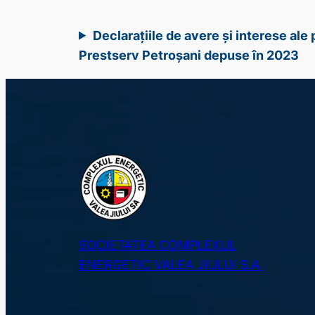
Declarațiile de avere și interese al
Prestserv Petroșani depuse în 2023
SOCIETATEA COMPLEXUL
ENERGETIC VALEA JIULUI S.A.