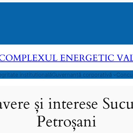
COMPLEXUL ENERGETIC VALEA
egritate instituțională
Guvernanță corporativă
Concur
avere și interese Sucu
Petroșani