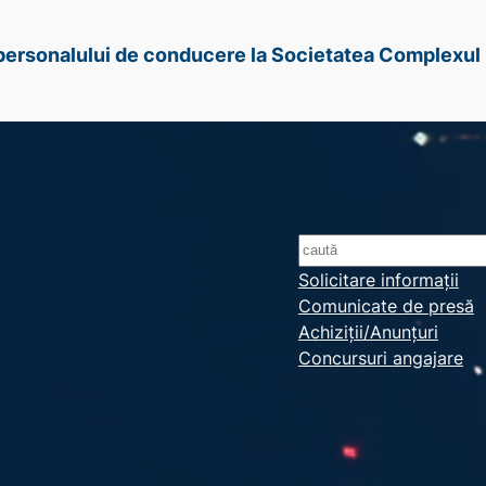
e personalului de conducere la Societatea Complexul 
S
e
Solicitare informații
Comunicate de presă
a
Achiziții/Anunțuri
r
Concursuri angajare
c
h