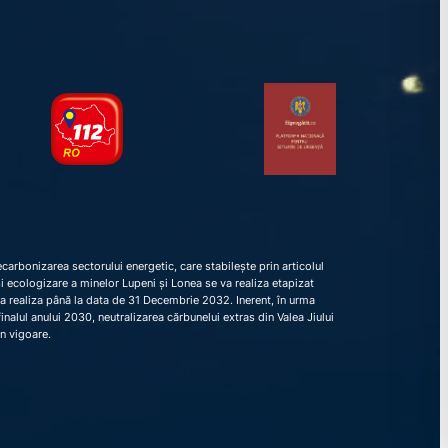
arbonizarea sectorului energetic, care stabilește prin articolul
e și ecologizare a minelor Lupeni și Lonea se va realiza etapizat
va realiza până la data de 31 Decembrie 2032. Inerent, în urma
nalul anului 2030, neutralizarea cărbunelui extras din Valea Jiului
în vigoare.