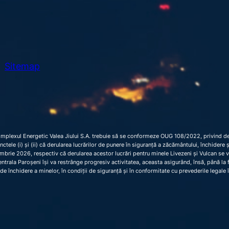
Sitemap
omplexul Energetic Valea Jiului S.A. trebuie să se conformeze OUG 108/2022, privind dec
 punctele (i) și (ii) că derularea lucrărilor de punere în siguranță a zăcământului, închider
brie 2026, respectiv că derularea acestor lucrări pentru minele Livezeni și Vulcan se 
trala Paroșeni își va restrânge progresiv activitatea, aceasta asigurând, însă, până la fi
de închidere a minelor, în condiții de siguranță și în conformitate cu prevederile legale 