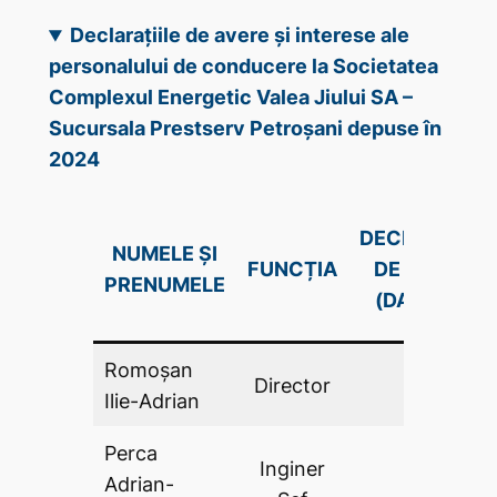
Declarațiile de avere și interese ale
personalului de conducere la Societatea
Complexul Energetic Valea Jiului SA –
Sucursala Prestserv Petroșani depuse în
2024
DECLARAŢIE
NUMELE ȘI
FUNCȚIA
DE AVERE
PRENUMELE
(DA .PDF)
Romoșan
Director
DA
Ilie-Adrian
Perca
Inginer
Adrian-
DA