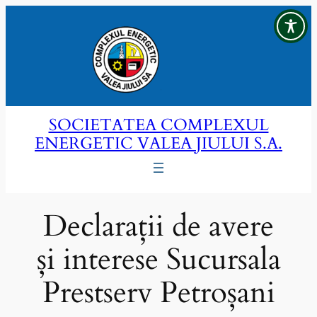
Sari
la
conținut
SOCIETATEA COMPLEXUL
ENERGETIC VALEA JIULUI S.A.
Declarații de avere
și interese Sucursala
Prestserv Petroșani