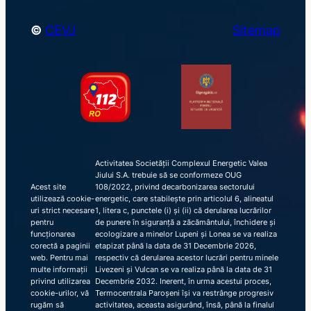
©
CEVJ
Sitemap
Activitatea Societății Complexul Energetic Valea
Jiului S.A. trebuie să se conformeze OUG
Acest site
108/2022, privind decarbonizarea sectorului
utilizează cookie-
energetic, care stabilește prin articolul 6, alineatul
uri strict necesare
1, litera c, punctele (i) și (ii) că derularea lucrărilor
pentru
de punere în siguranță a zăcământului, închidere și
funcționarea
ecologizare a minelor Lupeni și Lonea se va realiza
corectă a paginii
etapizat până la data de 31 Decembrie 2026,
web. Pentru mai
respectiv că derularea acestor lucrări pentru minele
multe informații
Livezeni și Vulcan se va realiza până la data de 31
privind utilizarea
Decembrie 2032. Inerent, în urma acestui proces,
cookie-urilor, vă
Termocentrala Paroșeni își va restrânge progresiv
rugăm să
activitatea, aceasta asigurând, însă, până la finalul