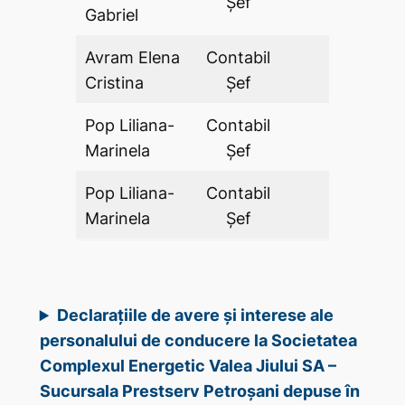
Şef
Gabriel
Avram Elena
Contabil
DA
Cristina
Şef
Pop Liliana-
Contabil
DA
Marinela
Şef
Pop Liliana-
Contabil
DA
Marinela
Şef
Declarațiile de avere și interese ale
personalului de conducere la Societatea
Complexul Energetic Valea Jiului SA –
Sucursala Prestserv Petroșani depuse în