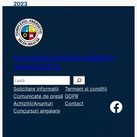
2023
SOCIETATEA COMPLEXUL ENERGETIC
VALEA JIULUI S.A.
S
e
Solicitare informații
Termeni și condiții
Comunicate de presă
GDPR
a
Facebook
Achiziții/Anunțuri
Contact
r
Concursuri angajare
c
h