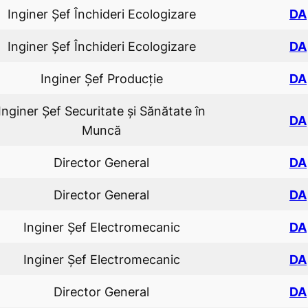
Inginer Șef Închideri Ecologizare
DA
Inginer Șef Închideri Ecologizare
DA
Inginer Şef Producție
DA
Inginer Şef Securitate şi Sănătate în
DA
Muncă
Director General
DA
Director General
DA
Inginer Șef Electromecanic
DA
Inginer Șef Electromecanic
DA
Director General
DA