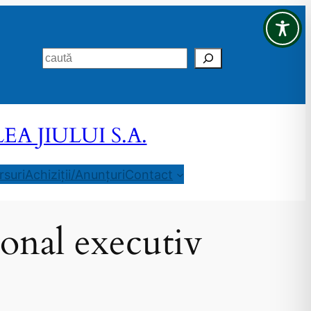
Search
 JIULUI S.A.
suri
Achiziții/Anunțuri
Contact
sonal executiv