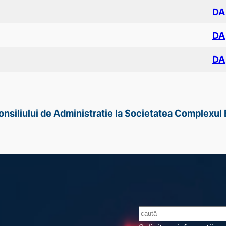
DA
DA
DA
Consiliului de Administratie la Societatea Complexul
S