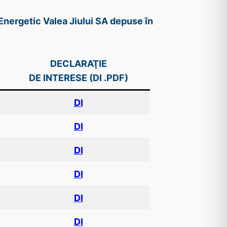
 Energetic Valea Jiului SA depuse în
DECLARAŢIE
DE INTERESE (DI .PDF)
DI
DI
DI
DI
DI
DI