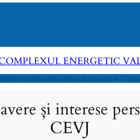
COMPLEXUL ENERGETIC VALEA
egritate instituțională
Guvernanță corporativă
Concur
 avere și interese per
CEVJ