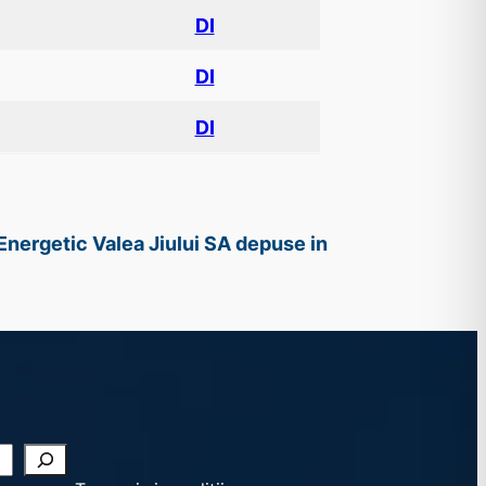
DI
DI
DI
 Energetic Valea Jiului SA depuse in