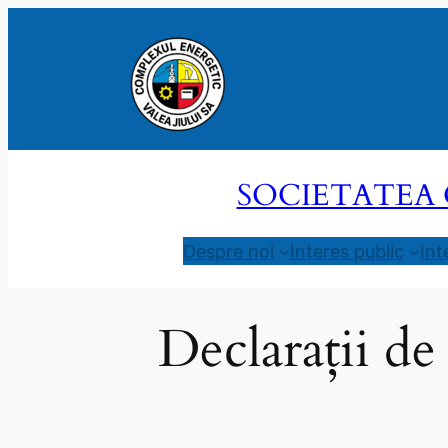
Sari
la
conținut
SOCIETATEA 
Despre noi
Interes public
Int
Declarații de