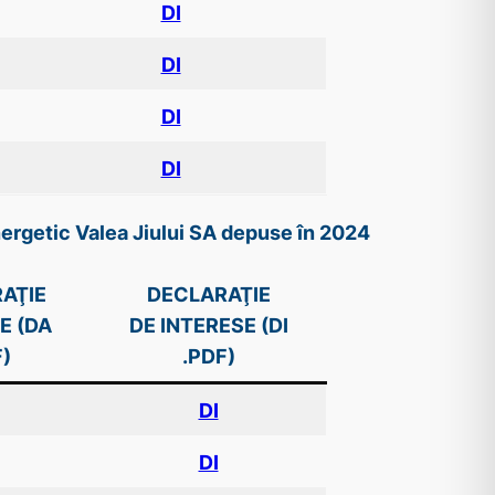
DI
DI
DI
DI
nergetic Valea Jiului SA depuse în 2024
AŢIE
DECLARAŢIE
E (DA
DE INTERESE (DI
)
.PDF)
DI
DI