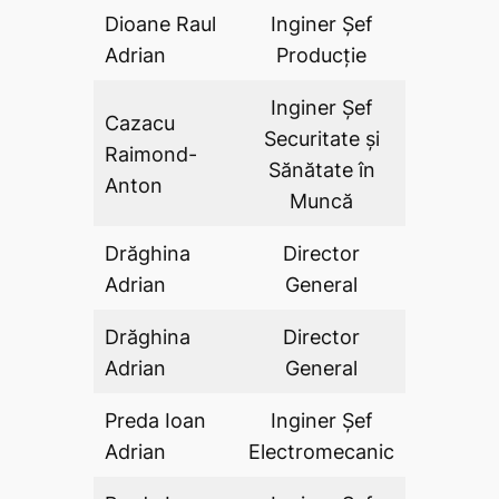
Dioane Raul
Inginer Şef
DA
Adrian
Producție
Inginer Şef
Cazacu
Securitate şi
Raimond-
DA
Sănătate în
Anton
Muncă
Drăghina
Director
DA
Adrian
General
Drăghina
Director
DA
Adrian
General
Preda Ioan
Inginer Șef
DA
Adrian
Electromecanic