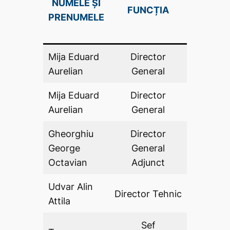
NUMELE ȘI
FUNCȚIA
DE AV
PRENUMELE
(DA .P
Mija Eduard
Director
DA
Aurelian
General
Mija Eduard
Director
DA
Aurelian
General
Gheorghiu
Director
George
General
DA
Octavian
Adjunct
Udvar Alin
Director Tehnic
DA
Attila
Sef