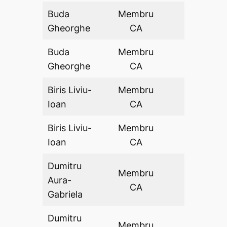
Buda
Membru
DA
Gheorghe
CA
Buda
Membru
DA
Gheorghe
CA
Biris Liviu-
Membru
DA
Ioan
CA
Biris Liviu-
Membru
DA
Ioan
CA
Dumitru
Membru
Aura-
DA
CA
Gabriela
Dumitru
Membru