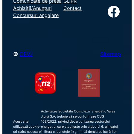
Comunicate de presă
GDPR
a
Facebook
Achiziții/Anunțuri
Contact
r
Concursuri angajare
c
h
©
CEVJ
Sitemap
Activitatea Societății Complexul Energetic Valea
Jiului S.A. trebuie să se conformeze OUG
Acest site
108/2022, privind decarbonizarea sectorului
utilizează cookie-
energetic, care stabilește prin articolul 6, alineatul
uri strict necesare
1, litera c, punctele (i) și (ii) că derularea lucrărilor