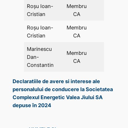
Roșu Ioan-
Membru
DA
Cristian
CA
Roșu Ioan-
Membru
DA
Cristian
CA
Marinescu
Membru
Dan-
DA
CA
Constantin
Declaratiile de avere si interese ale
personalului de conducere la Societatea
Complexul Energetic Valea Jiului SA
depuse în 2024
DECLAR