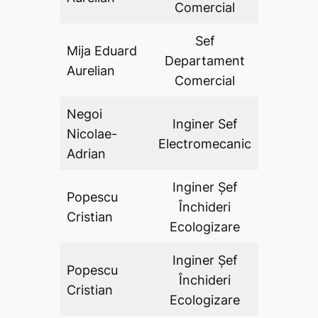
Comercial
Sef
Mija Eduard
Departament
DA
Aurelian
Comercial
Negoi
Inginer Sef
Nicolae-
DA
Electromecanic
Adrian
Inginer Șef
Popescu
Închideri
DA
Cristian
Ecologizare
Inginer Șef
Popescu
Închideri
DA
Cristian
Ecologizare