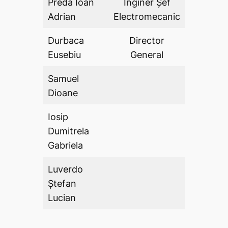
Preda Ioan
Inginer Șef
DA
Adrian
Electromecanic
Durbaca
Director
DA
Eusebiu
General
Samuel
DA
Dioane
Iosip
Dumitrela
DA
Gabriela
Luverdo
Ștefan
DA
Lucian