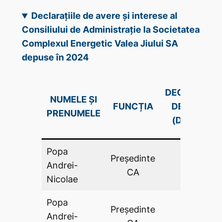
Declarațiile de avere și interese al
Consiliului de Administrație la Societatea
Complexul Energetic Valea Jiului SA
depuse în 2024
DECLARAŢIE
NUMELE ȘI
FUNCȚIA
DE AVERE
PRENUMELE
(DA .PDF)
Popa
Preşedinte
Andrei-
DA
CA
Nicolae
Popa
Preşedinte
Andrei-
DA