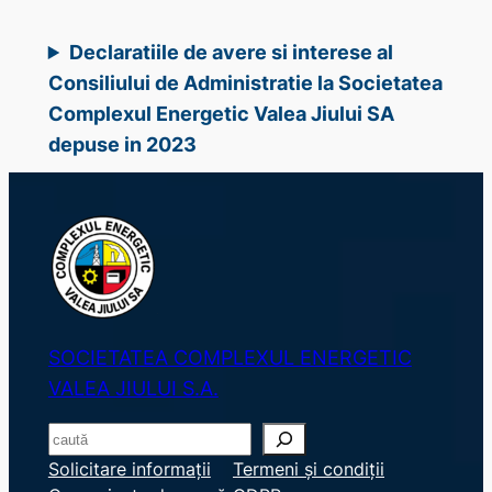
Declaratiile de avere si interese al
Consiliului de Administratie la Societatea
Complexul Energetic Valea Jiului SA
depuse in 2023
SOCIETATEA COMPLEXUL ENERGETIC
VALEA JIULUI S.A.
S
e
Solicitare informații
Termeni și condiții