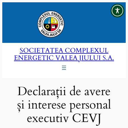
Sari
la
conținut
SOCIETATEA COMPLEXUL
ENERGETIC VALEA JIULUI S.A.
Declarații de avere
și interese personal
executiv CEVJ