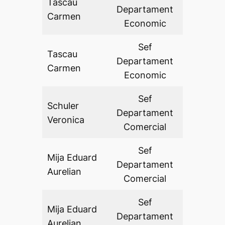
Tascau
Departament
DA
Carmen
Economic
Sef
Tascau
Departament
DA
Carmen
Economic
Sef
Schuler
Departament
DA
Veronica
Comercial
Sef
Mija Eduard
Departament
DA
Aurelian
Comercial
Sef
Mija Eduard
Departament
DA
Aurelian