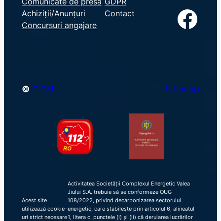
Comunicate de presă
GDPR
a
Facebook
Achiziții/Anunțuri
Contact
r
Concursuri angajare
c
h
©
CEVJ
Sitemap
Activitatea Societății Complexul Energetic Valea
Jiului S.A. trebuie să se conformeze OUG
Acest site
108/2022, privind decarbonizarea sectorului
utilizează cookie-
energetic, care stabilește prin articolul 6, alineatul
uri strict necesare
1, litera c, punctele (i) și (ii) că derularea lucrărilor