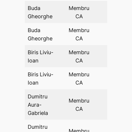
Buda
Membru
DA
Gheorghe
CA
Buda
Membru
DA
Gheorghe
CA
Biris Liviu-
Membru
DA
Ioan
CA
Biris Liviu-
Membru
DA
Ioan
CA
Dumitru
Membru
Aura-
DA
CA
Gabriela
Dumitru
Membru