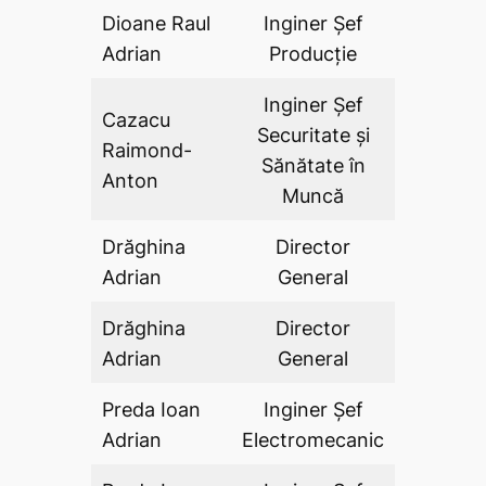
Dioane Raul
Inginer Şef
DA
Adrian
Producție
Inginer Şef
Cazacu
Securitate şi
Raimond-
DA
Sănătate în
Anton
Muncă
Drăghina
Director
DA
Adrian
General
Drăghina
Director
DA
Adrian
General
Preda Ioan
Inginer Șef
DA
Adrian
Electromecanic