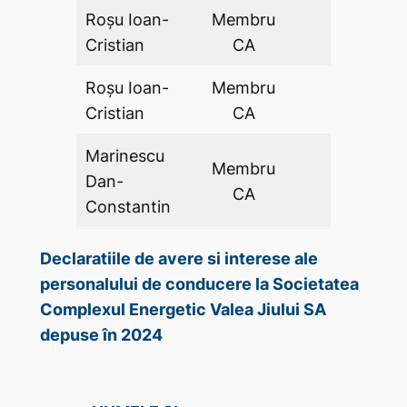
Roșu Ioan-
Membru
DA
Cristian
CA
Roșu Ioan-
Membru
DA
Cristian
CA
Marinescu
Membru
Dan-
DA
CA
Constantin
Declaratiile de avere si interese ale
personalului de conducere la Societatea
Complexul Energetic Valea Jiului SA
depuse în 2024
DECLAR