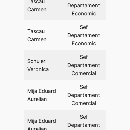
Tascau
Departament
DA
Carmen
Economic
Sef
Tascau
Departament
DA
Carmen
Economic
Sef
Schuler
Departament
DA
Veronica
Comercial
Sef
Mija Eduard
Departament
DA
Aurelian
Comercial
Sef
Mija Eduard
Departament
DA
Aurelian