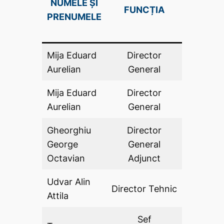
NUMELE ȘI
FUNCȚIA
DE AV
PRENUMELE
(DA .P
Mija Eduard
Director
DA
Aurelian
General
Mija Eduard
Director
DA
Aurelian
General
Gheorghiu
Director
George
General
DA
Octavian
Adjunct
Udvar Alin
Director Tehnic
DA
Attila
Sef