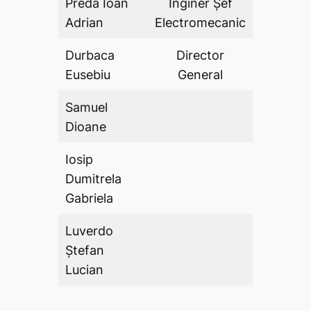
Preda Ioan
Inginer Șef
DA
Adrian
Electromecanic
Durbaca
Director
DA
Eusebiu
General
Samuel
DA
Dioane
Iosip
Dumitrela
DA
Gabriela
Luverdo
Ștefan
DA
Lucian