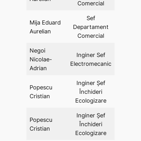
Comercial
Sef
Mija Eduard
Departament
DA
Aurelian
Comercial
Negoi
Inginer Sef
Nicolae-
DA
Electromecanic
Adrian
Inginer Șef
Popescu
Închideri
DA
Cristian
Ecologizare
Inginer Șef
Popescu
Închideri
DA
Cristian
Ecologizare