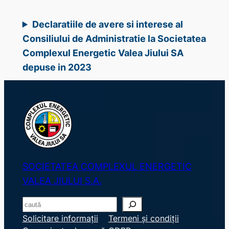
Declaratiile de avere si interese al
Consiliului de Administratie la Societatea
Complexul Energetic Valea Jiului SA
depuse in 2023
SOCIETATEA COMPLEXUL ENERGETIC
VALEA JIULUI S.A.
S
e
Solicitare informații
Termeni și condiții