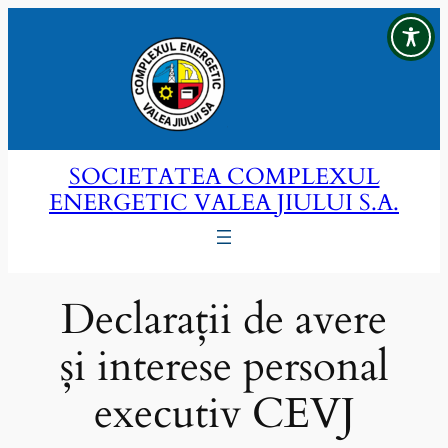
Sari
la
conținut
SOCIETATEA COMPLEXUL
ENERGETIC VALEA JIULUI S.A.
Declarații de avere
și interese personal
executiv CEVJ