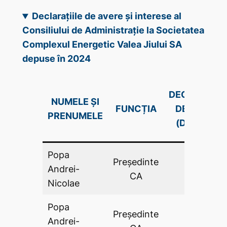
Declarațiile de avere și interese al
Consiliului de Administrație la Societatea
Complexul Energetic Valea Jiului SA
depuse în 2024
DECLARAŢIE
NUMELE ȘI
FUNCȚIA
DE AVERE
PRENUMELE
(DA .PDF)
Popa
Preşedinte
Andrei-
DA
CA
Nicolae
Popa
Preşedinte
Andrei-
DA