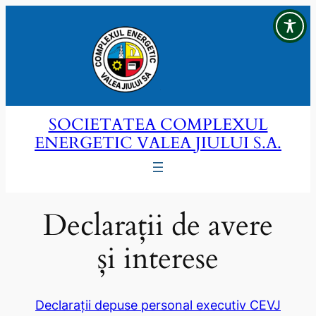
Sari
la
conținut
SOCIETATEA COMPLEXUL
ENERGETIC VALEA JIULUI S.A.
Declarații de avere
și interese
Declarații depuse personal executiv CEVJ