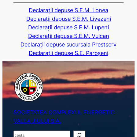
Declarații depuse S.E.M. Lonea
Declarații depuse S.E.M. Livezeni
Declarații depuse S.E.M. Lupeni
Declarații depuse S.E.M. Vulcan
Declarații depuse sucursala Prestserv
Declarații depuse S.E. Paroșeni
SOCIETATEA COMPLEXUL ENERGETIC
VALEA JIULUI S.A.
S