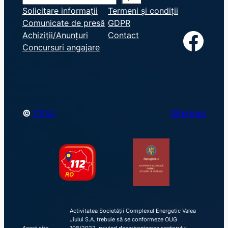
e
Solicitare informații
Termeni și condiții
Comunicate de presă
GDPR
a
Facebook
Achiziții/Anunțuri
Contact
r
Concursuri angajare
c
h
©
CEVJ
Sitemap
Activitatea Societății Complexul Energetic Valea
Jiului S.A. trebuie să se conformeze OUG