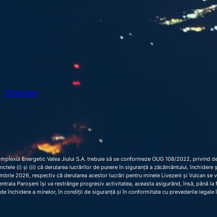
Sitemap
omplexul Energetic Valea Jiului S.A. trebuie să se conformeze OUG 108/2022, privind dec
 punctele (i) și (ii) că derularea lucrărilor de punere în siguranță a zăcământului, închider
brie 2026, respectiv că derularea acestor lucrări pentru minele Livezeni și Vulcan se 
trala Paroșeni își va restrânge progresiv activitatea, aceasta asigurând, însă, până la fi
de închidere a minelor, în condiții de siguranță și în conformitate cu prevederile legale 