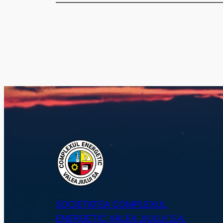
SOCIETATEA COMPLEXUL
ENERGETIC VALEA JIULUI S.A.