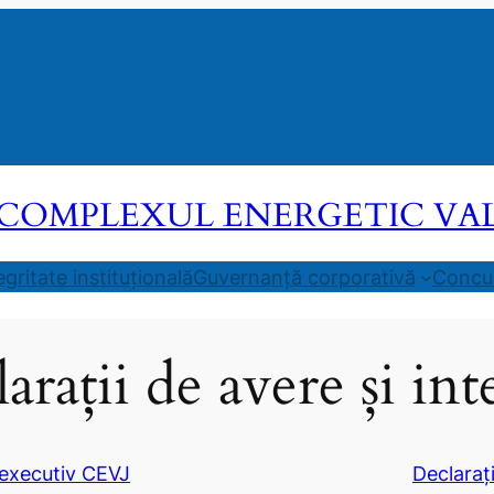
COMPLEXUL ENERGETIC VALEA
egritate instituțională
Guvernanță corporativă
Concur
arații de avere și int
 executiv CEVJ
Declaraț