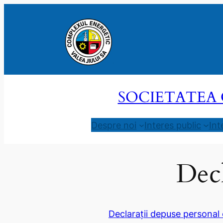
Sari
la
conținut
SOCIETATEA 
Despre noi
Interes public
Int
Decl
Declarații depuse personal