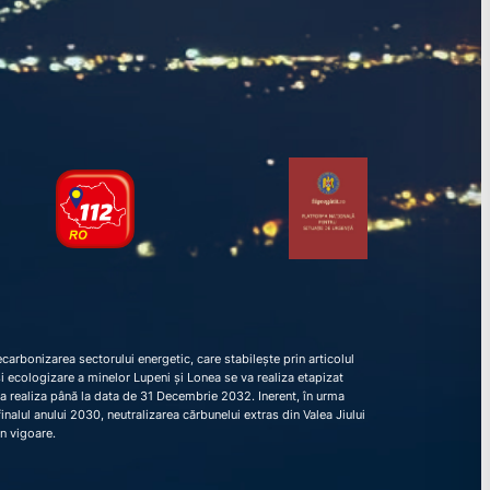
arbonizarea sectorului energetic, care stabilește prin articolul
e și ecologizare a minelor Lupeni și Lonea se va realiza etapizat
va realiza până la data de 31 Decembrie 2032. Inerent, în urma
nalul anului 2030, neutralizarea cărbunelui extras din Valea Jiului
în vigoare.