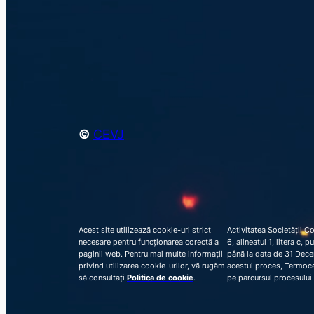
©
CEVJ
Acest site utilizează cookie-uri strict
Activitatea Societății C
necesare pentru funcționarea corectă a
6, alineatul 1, litera c,
paginii web. Pentru mai multe informații
până la data de 31 Decem
privind utilizarea cookie-urilor, vă rugăm
acestui proces, Termocen
să consultați
Politica de cookie
.
pe parcursul procesului 