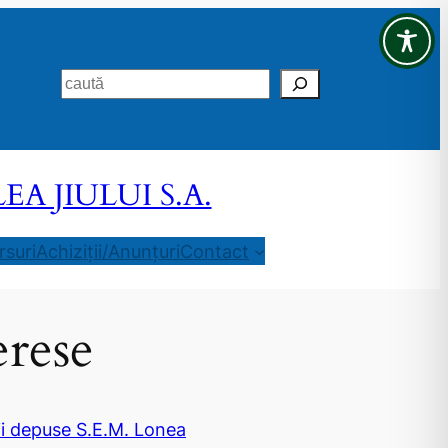
Search
 JIULUI S.A.
suri
Achiziții/Anunțuri
Contact
erese
ii depuse S.E.M. Lonea