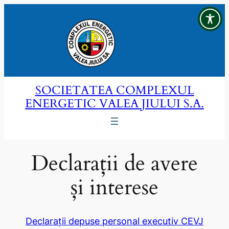
Sari
la
conținut
SOCIETATEA COMPLEXUL
ENERGETIC VALEA JIULUI S.A.
Declarații de avere
și interese
Declarații depuse personal executiv CEVJ