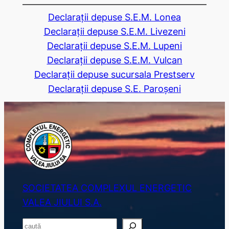
Declarații depuse S.E.M. Lonea
Declarații depuse S.E.M. Livezeni
Declarații depuse S.E.M. Lupeni
Declarații depuse S.E.M. Vulcan
Declarații depuse sucursala Prestserv
Declarații depuse S.E. Paroșeni
SOCIETATEA COMPLEXUL ENERGETIC
VALEA JIULUI S.A.
S