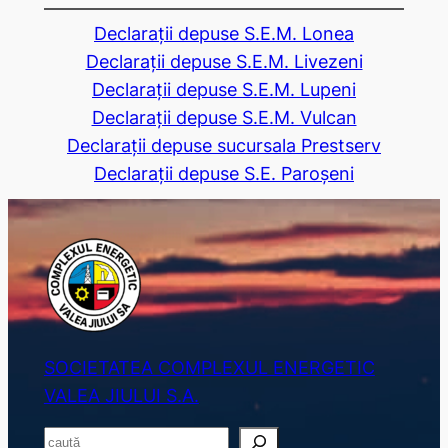
Declarații depuse S.E.M. Lonea
Declarații depuse S.E.M. Livezeni
Declarații depuse S.E.M. Lupeni
Declarații depuse S.E.M. Vulcan
Declarații depuse sucursala Prestserv
Declarații depuse S.E. Paroșeni
SOCIETATEA COMPLEXUL ENERGETIC
VALEA JIULUI S.A.
S