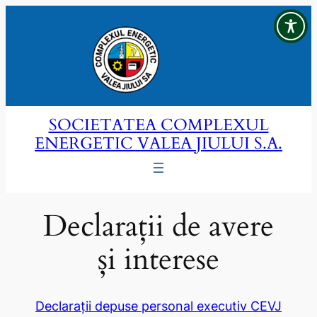
Sari
la
conținut
SOCIETATEA COMPLEXUL
ENERGETIC VALEA JIULUI S.A.
Declarații de avere
și interese
Declarații depuse personal executiv CEVJ