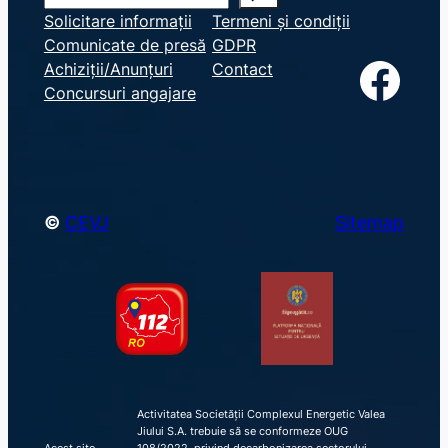
e
Solicitare informații
Termeni și condiții
Comunicate de presă
GDPR
a
Facebook
Achiziții/Anunțuri
Contact
r
Concursuri angajare
c
h
©
CEVJ
Sitemap
Activitatea Societății Complexul Energetic Valea
Jiului S.A. trebuie să se conformeze OUG