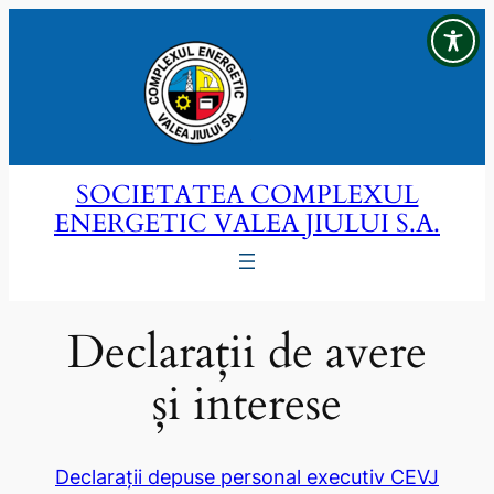
Sari
la
conținut
SOCIETATEA COMPLEXUL
ENERGETIC VALEA JIULUI S.A.
Declarații de avere
și interese
Declarații depuse personal executiv CEVJ