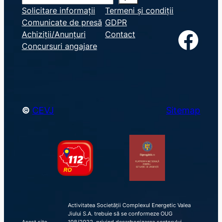
e
Solicitare informații
Termeni și condiții
Comunicate de presă
GDPR
a
Facebook
Achiziții/Anunțuri
Contact
r
Concursuri angajare
c
h
©
CEVJ
Sitemap
Activitatea Societății Complexul Energetic Valea
Jiului S.A. trebuie să se conformeze OUG