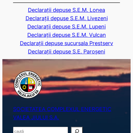
Declarații depuse S.E.M. Lonea
Declarații depuse S.E.M. Livezeni
Declarații depuse S.E.M. Lupeni
Declarații depuse S.E.M. Vulcan
Declarații depuse sucursala Prestserv
Declarații depuse S.E. Paroșeni
SOCIETATEA COMPLEXUL ENERGETIC
VALEA JIULUI S.A.
S