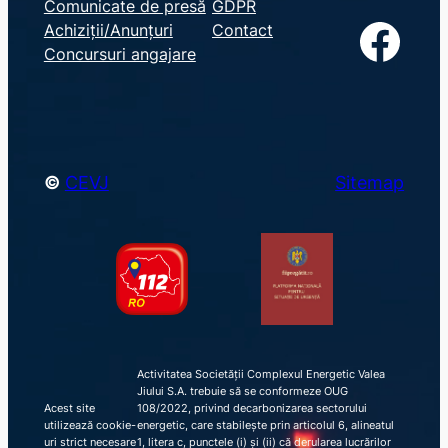
Comunicate de presă
GDPR
a
Facebook
Achiziții/Anunțuri
Contact
r
Concursuri angajare
c
h
©
CEVJ
Sitemap
Activitatea Societății Complexul Energetic Valea
Jiului S.A. trebuie să se conformeze OUG
Acest site
108/2022, privind decarbonizarea sectorului
utilizează cookie-
energetic, care stabilește prin articolul 6, alineatul
uri strict necesare
1, litera c, punctele (i) și (ii) că derularea lucrărilor