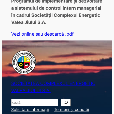
Programul de implementare şi dezvoltare
a sistemului de control intern managerial
în cadrul Societăţii Complexul Energetic
Valea Jiului S.A.
Vezi online sau descarcă .pdf
SOCIETATEA COMPLEXUL ENERGETIC
VALEA JIULUI S.A.
S
e
Solicitare informații
Termeni și condiții