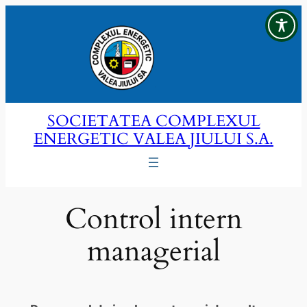
Sari
la
conținut
SOCIETATEA COMPLEXUL
ENERGETIC VALEA JIULUI S.A.
Control intern
managerial