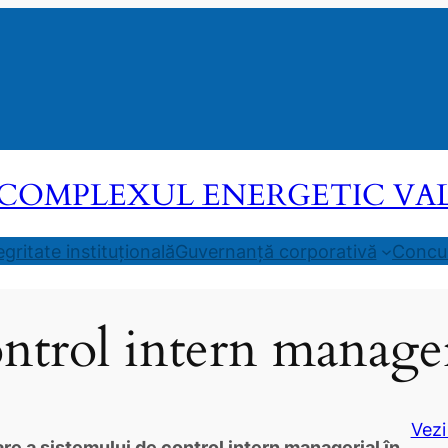
COMPLEXUL ENERGETIC VALEA
egritate instituțională
Guvernanță corporativă
Concur
ntrol intern manager
Vezi
e a sistemului de control intern managerial în