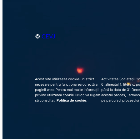
©
CEVJ
Acest site utilizează cookie-uri strict
Activitatea Societății C
necesare pentru funcționarea corectă a
6, alineatul 1, litera c,
paginii web. Pentru mai multe informații
până la data de 31 Decem
privind utilizarea cookie-urilor, vă rugăm
acestui proces, Termocen
să consultați
Politica de cookie
.
pe parcursul procesului 