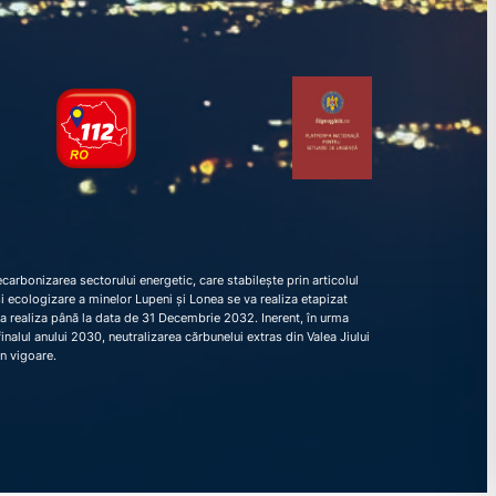
arbonizarea sectorului energetic, care stabilește prin articolul
e și ecologizare a minelor Lupeni și Lonea se va realiza etapizat
va realiza până la data de 31 Decembrie 2032. Inerent, în urma
nalul anului 2030, neutralizarea cărbunelui extras din Valea Jiului
în vigoare.