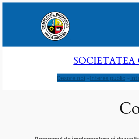
Sari
la
conținut
SOCIETATEA 
Despre noi
Interes public
Int
Co
Programul de implementare şi dezvoltar