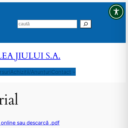
Search
 JIULUI S.A.
suri
Achiziții/Anunțuri
Contact
ial
 online sau descarcă .pdf