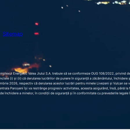
Sitemap
omplexul Energetic Valea Jiului S.A. trebuie să se conformeze OUG 108/2022, privind dec
 punctele (i) și (ii) că derularea lucrărilor de punere în siguranță a zăcământului, închider
brie 2026, respectiv că derularea acestor lucrări pentru minele Livezeni și Vulcan se 
trala Paroșeni își va restrânge progresiv activitatea, aceasta asigurând, însă, până la fi
de închidere a minelor, în condiții de siguranță și în conformitate cu prevederile legale 