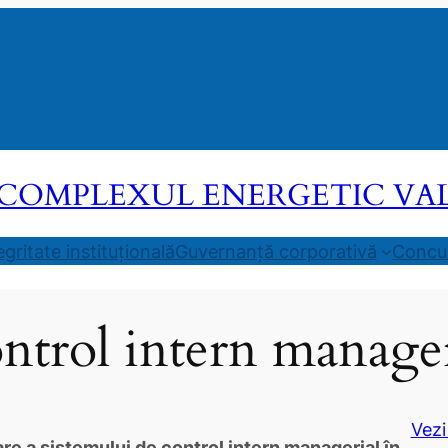
COMPLEXUL ENERGETIC VALEA
egritate instituțională
Guvernanță corporativă
Concur
ntrol intern manager
Vezi
e a sistemului de control intern managerial în