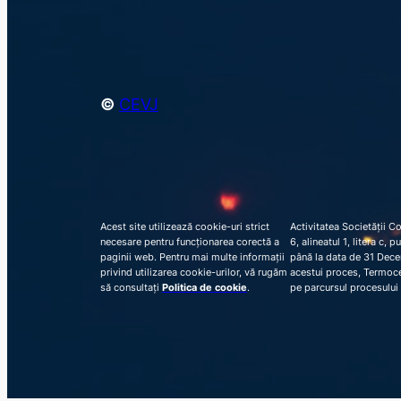
©
CEVJ
Acest site utilizează cookie-uri strict
Activitatea Societății C
necesare pentru funcționarea corectă a
6, alineatul 1, litera c,
paginii web. Pentru mai multe informații
până la data de 31 Decem
privind utilizarea cookie-urilor, vă rugăm
acestui proces, Termocen
să consultați
Politica de cookie
.
pe parcursul procesului 