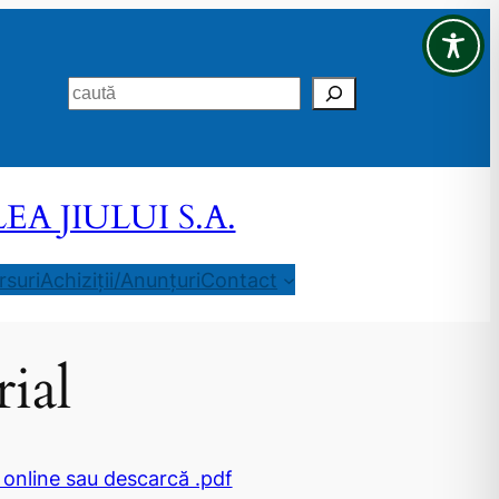
Search
 JIULUI S.A.
suri
Achiziții/Anunțuri
Contact
ial
 online sau descarcă .pdf