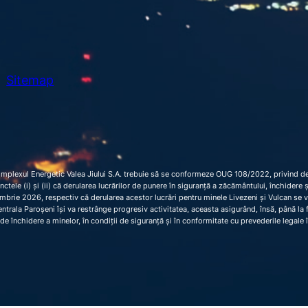
Sitemap
omplexul Energetic Valea Jiului S.A. trebuie să se conformeze OUG 108/2022, privind dec
 punctele (i) și (ii) că derularea lucrărilor de punere în siguranță a zăcământului, închider
brie 2026, respectiv că derularea acestor lucrări pentru minele Livezeni și Vulcan se 
trala Paroșeni își va restrânge progresiv activitatea, aceasta asigurând, însă, până la fi
de închidere a minelor, în condiții de siguranță și în conformitate cu prevederile legale 