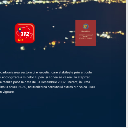
arbonizarea sectorului energetic, care stabilește prin articolul
e și ecologizare a minelor Lupeni și Lonea se va realiza etapizat
va realiza până la data de 31 Decembrie 2032. Inerent, în urma
nalul anului 2030, neutralizarea cărbunelui extras din Valea Jiului
în vigoare.