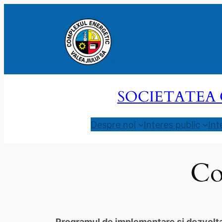
Sari
la
conținut
SOCIETATEA 
Despre noi
Interes public
Int
Co
Programul de implementare şi dezvoltar