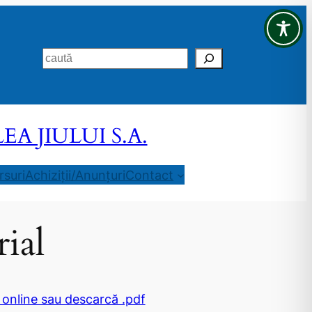
Search
 JIULUI S.A.
suri
Achiziții/Anunțuri
Contact
ial
 online sau descarcă .pdf