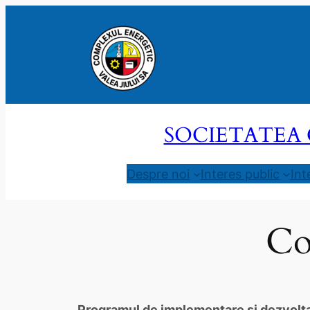
Sari
la
conținut
SOCIETATEA 
Despre noi
Interes public
Int
Co
Programul de implementare şi dezvoltar