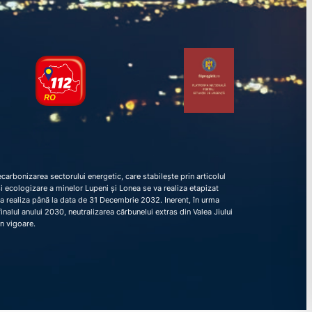
arbonizarea sectorului energetic, care stabilește prin articolul
e și ecologizare a minelor Lupeni și Lonea se va realiza etapizat
va realiza până la data de 31 Decembrie 2032. Inerent, în urma
nalul anului 2030, neutralizarea cărbunelui extras din Valea Jiului
în vigoare.