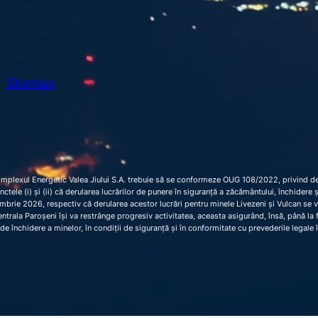
Sitemap
omplexul Energetic Valea Jiului S.A. trebuie să se conformeze OUG 108/2022, privind dec
 punctele (i) și (ii) că derularea lucrărilor de punere în siguranță a zăcământului, închider
brie 2026, respectiv că derularea acestor lucrări pentru minele Livezeni și Vulcan se 
trala Paroșeni își va restrânge progresiv activitatea, aceasta asigurând, însă, până la fi
de închidere a minelor, în condiții de siguranță și în conformitate cu prevederile legale 