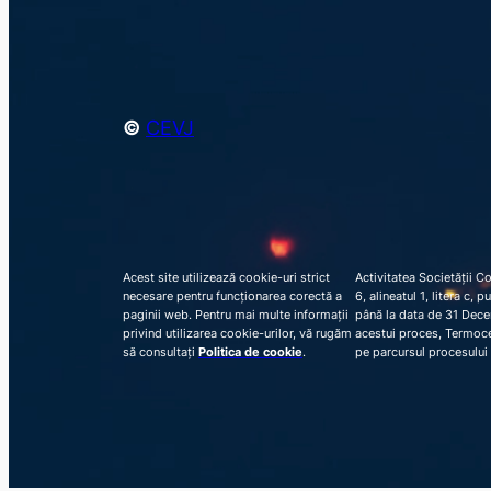
©
CEVJ
Acest site utilizează cookie-uri strict
Activitatea Societății C
necesare pentru funcționarea corectă a
6, alineatul 1, litera c,
paginii web. Pentru mai multe informații
până la data de 31 Decem
privind utilizarea cookie-urilor, vă rugăm
acestui proces, Termocen
să consultați
Politica de cookie
.
pe parcursul procesului 