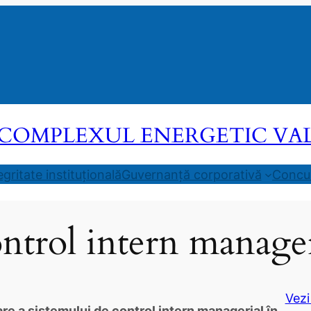
COMPLEXUL ENERGETIC VALEA
egritate instituțională
Guvernanță corporativă
Concur
ntrol intern manager
Vezi
e a sistemului de control intern managerial în