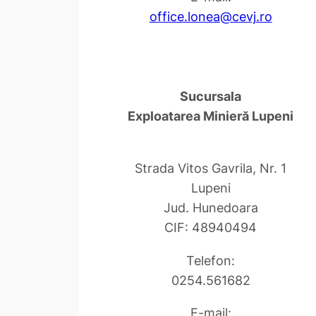
office.lonea@cevj.ro
Sucursala
Exploatarea Minieră Lupeni
Strada Vitos Gavrila, Nr. 1
Lupeni
Jud. Hunedoara
CIF: 48940494
Telefon:
0254.561682
E-mail: