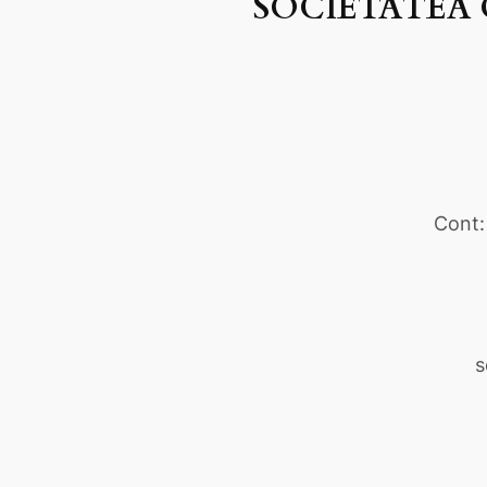
SOCIETATEA 
Cont:
s