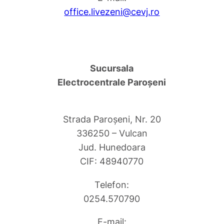
office.livezeni@cevj.ro
Sucursala
Electrocentrale Paroşeni
Strada Paroşeni, Nr. 20
336250 – Vulcan
Jud. Hunedoara
CIF: 48940770
Telefon:
0254.570790
E-mail: