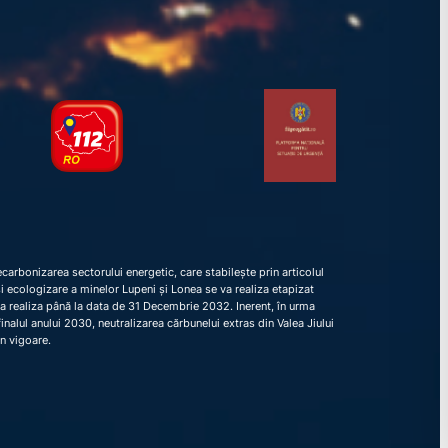
arbonizarea sectorului energetic, care stabilește prin articolul
e și ecologizare a minelor Lupeni și Lonea se va realiza etapizat
va realiza până la data de 31 Decembrie 2032. Inerent, în urma
nalul anului 2030, neutralizarea cărbunelui extras din Valea Jiului
în vigoare.