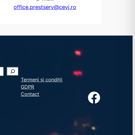
office.prestserv@cevj.ro
Termeni și condiții
GDPR
Facebook
Contact