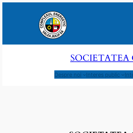
Sari
la
conținut
SOCIETATEA 
Despre noi
Interes public
Int