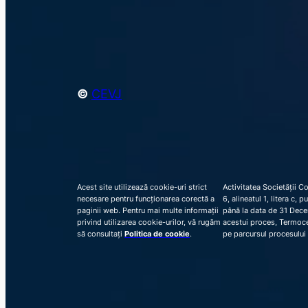
©
CEVJ
Acest site utilizează cookie-uri strict
Activitatea Societății C
necesare pentru funcționarea corectă a
6, alineatul 1, litera c,
paginii web. Pentru mai multe informații
până la data de 31 Decem
privind utilizarea cookie-urilor, vă rugăm
acestui proces, Termocen
să consultați
Politica de cookie
.
pe parcursul procesului 