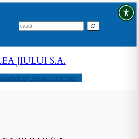
Search
 JIULUI S.A.
suri
Achiziții/Anunțuri
Contact