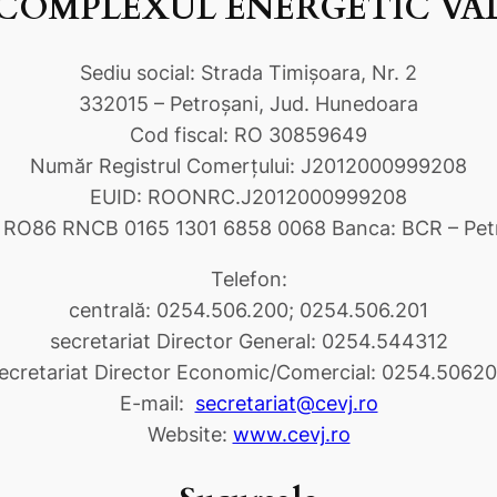
COMPLEXUL ENERGETIC VALEA
Sediu social: Strada Timişoara, Nr. 2
332015 – Petroşani, Jud. Hunedoara
Cod fiscal: RO 30859649
Număr Registrul Comerţului: J2012000999208
EUID: ROONRC.J2012000999208
 RO86 RNCB 0165 1301 6858 0068 Banca: BCR – Pet
Telefon:
centrală: 0254.506.200; 0254.506.201
secretariat Director General: 0254.544312
ecretariat Director Economic/Comercial: 0254.5062
E-mail:
secretariat@cevj.ro
Website:
www.cevj.ro