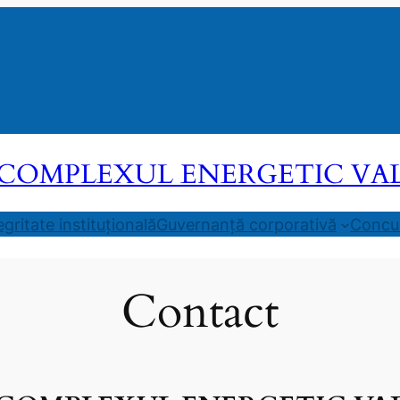
COMPLEXUL ENERGETIC VALEA
egritate instituțională
Guvernanță corporativă
Concur
Contact