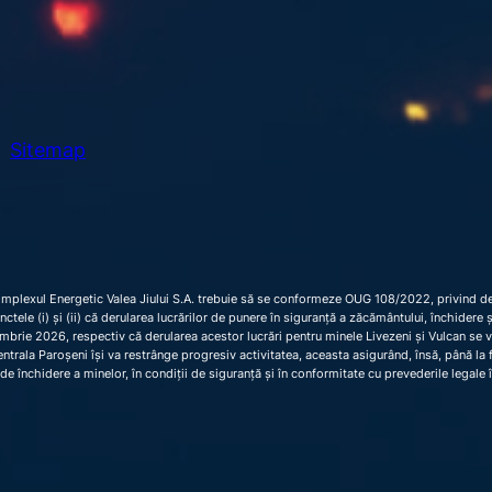
Sitemap
omplexul Energetic Valea Jiului S.A. trebuie să se conformeze OUG 108/2022, privind dec
 punctele (i) și (ii) că derularea lucrărilor de punere în siguranță a zăcământului, închider
brie 2026, respectiv că derularea acestor lucrări pentru minele Livezeni și Vulcan se 
trala Paroșeni își va restrânge progresiv activitatea, aceasta asigurând, însă, până la fi
de închidere a minelor, în condiții de siguranță și în conformitate cu prevederile legale 