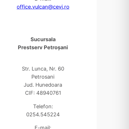
office.vulcan@cevj.ro
Sucursala
Prestserv Petroşani
Str. Lunca, Nr. 60
Petrosani
Jud. Hunedoara
CIF: 48940761
Telefon:
0254.545224
E-mail: