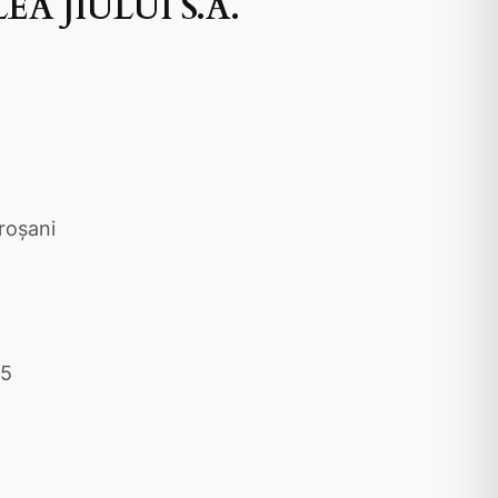
 JIULUI S.A.
roşani
05