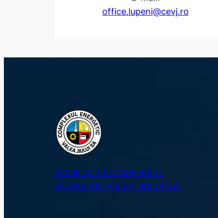
office.lupeni@cevj.ro
SOCIETATEA COMPLEXUL
ENERGETIC VALEA JIULUI S.A.