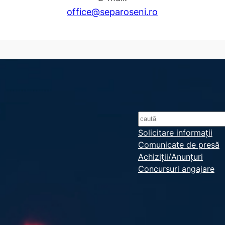
office@separoseni.ro
S
e
Solicitare informații
Comunicate de presă
a
Achiziții/Anunțuri
r
Concursuri angajare
c
h