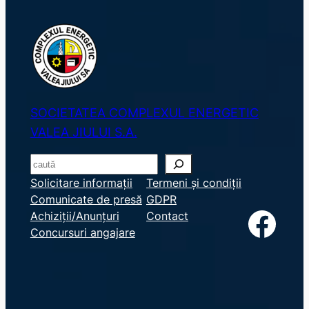
SOCIETATEA COMPLEXUL ENERGETIC
VALEA JIULUI S.A.
S
e
Solicitare informații
Termeni și condiții
Comunicate de presă
GDPR
a
Facebook
Achiziții/Anunțuri
Contact
r
Concursuri angajare
c
h