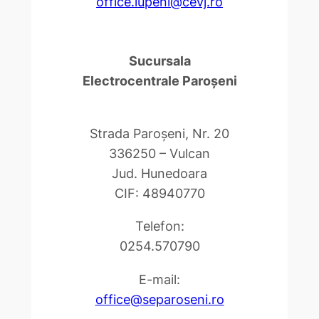
office.lupeni@cevj.ro
Sucursala
Electrocentrale Paroşeni
Strada Paroşeni, Nr. 20
336250 – Vulcan
Jud. Hunedoara
CIF: 48940770
Telefon:
0254.570790
E-mail:
office@separoseni.ro