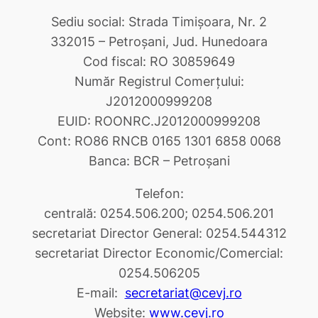
Sediu social: Strada Timişoara, Nr. 2
332015 – Petroşani, Jud. Hunedoara
Cod fiscal: RO 30859649
Număr Registrul Comerţului:
J2012000999208
EUID: ROONRC.J2012000999208
Cont: RO86 RNCB 0165 1301 6858 0068
Banca: BCR – Petroşani
Telefon:
centrală: 0254.506.200; 0254.506.201
secretariat Director General: 0254.544312
secretariat Director Economic/Comercial:
0254.506205
E-mail:
secretariat@cevj.ro
Website:
www.cevj.ro