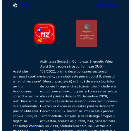
©
CEVJ
Sitemap
Activitatea Societății Complexul Energetic Valea
Jiului S.A. trebuie să se conformeze OUG
Acest site
108/2022, privind decarbonizarea sectorului
utilizează cookie-
energetic, care stabilește prin articolul 6, alineatul
uri strict necesare
1, litera c, punctele (i) și (ii) că derularea lucrărilor
pentru
de punere în siguranță a zăcământului, închidere și
funcționarea
ecologizare a minelor Lupeni și Lonea se va realiza
corectă a paginii
etapizat până la data de 31 Decembrie 2026,
web. Pentru mai
respectiv că derularea acestor lucrări pentru minele
multe informații
Livezeni și Vulcan se va realiza până la data de 31
privind utilizarea
Decembrie 2032. Inerent, în urma acestui proces,
cookie-urilor, vă
Termocentrala Paroșeni își va restrânge progresiv
rugăm să
activitatea, aceasta asigurând, însă, până la finalul
consultați
Politica
anului 2030, neutralizarea cărbunelui extras din