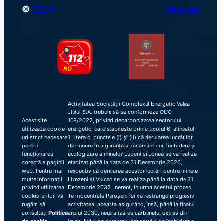
©
CEVJ
Sitemap
Activitatea Societății Complexul Energetic Valea
Jiului S.A. trebuie să se conformeze OUG
Acest site
108/2022, privind decarbonizarea sectorului
utilizează cookie-
energetic, care stabilește prin articolul 6, alineatul
uri strict necesare
1, litera c, punctele (i) și (ii) că derularea lucrărilor
pentru
de punere în siguranță a zăcământului, închidere și
funcționarea
ecologizare a minelor Lupeni și Lonea se va realiza
corectă a paginii
etapizat până la data de 31 Decembrie 2026,
web. Pentru mai
respectiv că derularea acestor lucrări pentru minele
multe informații
Livezeni și Vulcan se va realiza până la data de 31
privind utilizarea
Decembrie 2032. Inerent, în urma acestui proces,
cookie-urilor, vă
Termocentrala Paroșeni își va restrânge progresiv
rugăm să
activitatea, aceasta asigurând, însă, până la finalul
consultați
Politica
anului 2030, neutralizarea cărbunelui extras din