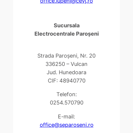
office.lupeni@cevj.ro
Sucursala
Electrocentrale Paroşeni
Strada Paroşeni, Nr. 20
336250 – Vulcan
Jud. Hunedoara
CIF: 48940770
Telefon:
0254.570790
E-mail:
office@separoseni.ro