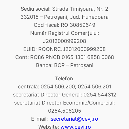
Sediu social: Strada Timişoara, Nr. 2
332015 – Petroşani, Jud. Hunedoara
Cod fiscal: RO 30859649
Număr Registrul Comerţului:
J2012000999208
EUID: ROONRC.J2012000999208
Cont: RO86 RNCB 0165 1301 6858 0068
Banca: BCR – Petroşani
Telefon:
centrală: 0254.506.200; 0254.506.201
secretariat Director General: 0254.544312
secretariat Director Economic/Comercial:
0254.506205
E-mail:
secretariat@cevj.ro
Website:
www.cevj.ro