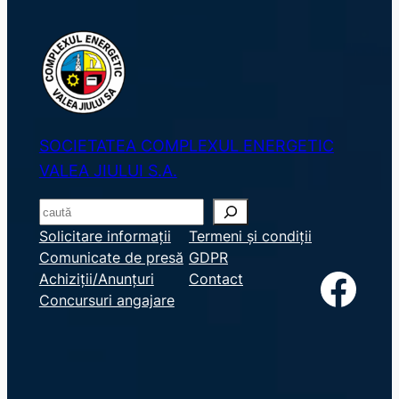
SOCIETATEA COMPLEXUL ENERGETIC
VALEA JIULUI S.A.
S
e
Solicitare informații
Termeni și condiții
Comunicate de presă
GDPR
a
Facebook
Achiziții/Anunțuri
Contact
r
Concursuri angajare
c
h