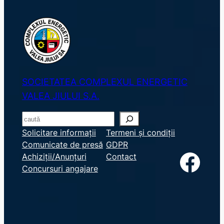
SOCIETATEA COMPLEXUL ENERGETIC
VALEA JIULUI S.A.
S
e
Solicitare informații
Termeni și condiții
Comunicate de presă
GDPR
a
Facebook
Achiziții/Anunțuri
Contact
r
Concursuri angajare
c
h