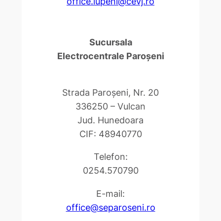
office.lupeni@cevj.ro
Sucursala
Electrocentrale Paroşeni
Strada Paroşeni, Nr. 20
336250 – Vulcan
Jud. Hunedoara
CIF: 48940770
Telefon:
0254.570790
E-mail:
office@separoseni.ro