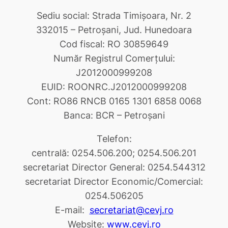
Sediu social: Strada Timişoara, Nr. 2
332015 – Petroşani, Jud. Hunedoara
Cod fiscal: RO 30859649
Număr Registrul Comerţului:
J2012000999208
EUID: ROONRC.J2012000999208
Cont: RO86 RNCB 0165 1301 6858 0068
Banca: BCR – Petroşani
Telefon:
centrală: 0254.506.200; 0254.506.201
secretariat Director General: 0254.544312
secretariat Director Economic/Comercial:
0254.506205
E-mail:
secretariat@cevj.ro
Website:
www.cevj.ro