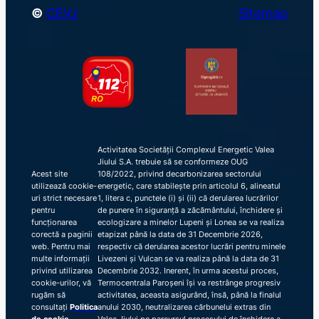
©
CEVJ
Sitemap
Activitatea Societății Complexul Energetic Valea
Jiului S.A. trebuie să se conformeze OUG
Acest site
108/2022, privind decarbonizarea sectorului
utilizează cookie-
energetic, care stabilește prin articolul 6, alineatul
uri strict necesare
1, litera c, punctele (i) și (ii) că derularea lucrărilor
pentru
de punere în siguranță a zăcământului, închidere și
funcționarea
ecologizare a minelor Lupeni și Lonea se va realiza
corectă a paginii
etapizat până la data de 31 Decembrie 2026,
web. Pentru mai
respectiv că derularea acestor lucrări pentru minele
multe informații
Livezeni și Vulcan se va realiza până la data de 31
privind utilizarea
Decembrie 2032. Inerent, în urma acestui proces,
cookie-urilor, vă
Termocentrala Paroșeni își va restrânge progresiv
rugăm să
activitatea, aceasta asigurând, însă, până la finalul
consultați
Politica
anului 2030, neutralizarea cărbunelui extras din