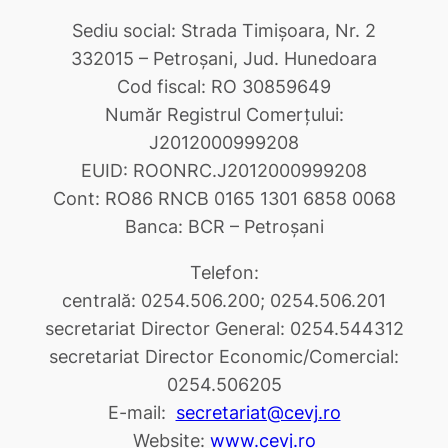
Sediu social: Strada Timişoara, Nr. 2
332015 – Petroşani, Jud. Hunedoara
Cod fiscal: RO 30859649
Număr Registrul Comerţului:
J2012000999208
EUID: ROONRC.J2012000999208
Cont: RO86 RNCB 0165 1301 6858 0068
Banca: BCR – Petroşani
Telefon:
centrală: 0254.506.200; 0254.506.201
secretariat Director General: 0254.544312
secretariat Director Economic/Comercial:
0254.506205
E-mail:
secretariat@cevj.ro
Website:
www.cevj.ro