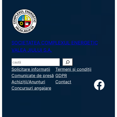
SOCIETATEA COMPLEXUL ENERGETIC
VALEA JIULUI S.A.
S
e
Solicitare informații
Termeni și condiții
Comunicate de presă
GDPR
a
Facebook
Achiziții/Anunțuri
Contact
r
Concursuri angajare
c
h