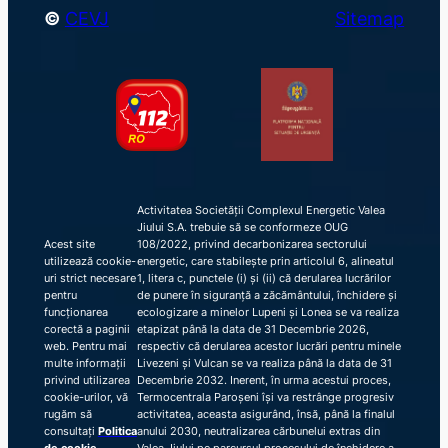
©
CEVJ
Sitemap
Activitatea Societății Complexul Energetic Valea
Jiului S.A. trebuie să se conformeze OUG
Acest site
108/2022, privind decarbonizarea sectorului
utilizează cookie-
energetic, care stabilește prin articolul 6, alineatul
uri strict necesare
1, litera c, punctele (i) și (ii) că derularea lucrărilor
pentru
de punere în siguranță a zăcământului, închidere și
funcționarea
ecologizare a minelor Lupeni și Lonea se va realiza
corectă a paginii
etapizat până la data de 31 Decembrie 2026,
web. Pentru mai
respectiv că derularea acestor lucrări pentru minele
multe informații
Livezeni și Vulcan se va realiza până la data de 31
privind utilizarea
Decembrie 2032. Inerent, în urma acestui proces,
cookie-urilor, vă
Termocentrala Paroșeni își va restrânge progresiv
rugăm să
activitatea, aceasta asigurând, însă, până la finalul
consultați
Politica
anului 2030, neutralizarea cărbunelui extras din