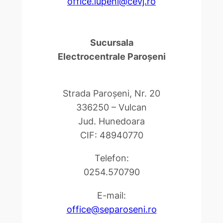
office.lupeni@cevj.ro
Sucursala
Electrocentrale Paroşeni
Strada Paroşeni, Nr. 20
336250 – Vulcan
Jud. Hunedoara
CIF: 48940770
Telefon:
0254.570790
E-mail:
office@separoseni.ro