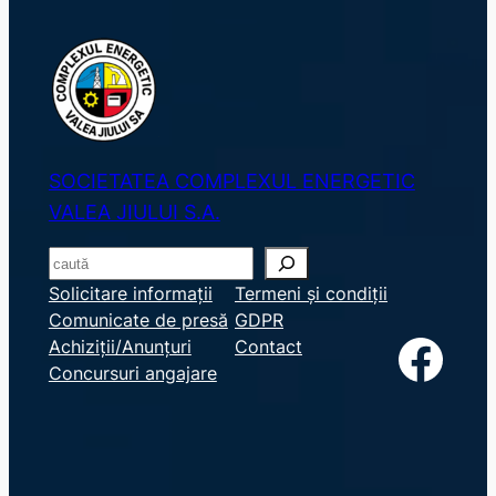
SOCIETATEA COMPLEXUL ENERGETIC
VALEA JIULUI S.A.
S
e
Solicitare informații
Termeni și condiții
Comunicate de presă
GDPR
a
Facebook
Achiziții/Anunțuri
Contact
r
Concursuri angajare
c
h