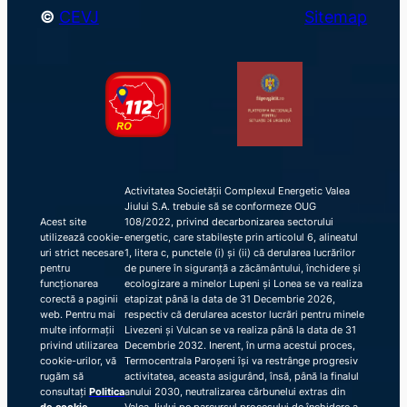
©
CEVJ
Sitemap
Activitatea Societății Complexul Energetic Valea
Jiului S.A. trebuie să se conformeze OUG
Acest site
108/2022, privind decarbonizarea sectorului
utilizează cookie-
energetic, care stabilește prin articolul 6, alineatul
uri strict necesare
1, litera c, punctele (i) și (ii) că derularea lucrărilor
pentru
de punere în siguranță a zăcământului, închidere și
funcționarea
ecologizare a minelor Lupeni și Lonea se va realiza
corectă a paginii
etapizat până la data de 31 Decembrie 2026,
web. Pentru mai
respectiv că derularea acestor lucrări pentru minele
multe informații
Livezeni și Vulcan se va realiza până la data de 31
privind utilizarea
Decembrie 2032. Inerent, în urma acestui proces,
cookie-urilor, vă
Termocentrala Paroșeni își va restrânge progresiv
rugăm să
activitatea, aceasta asigurând, însă, până la finalul
consultați
Politica
anului 2030, neutralizarea cărbunelui extras din