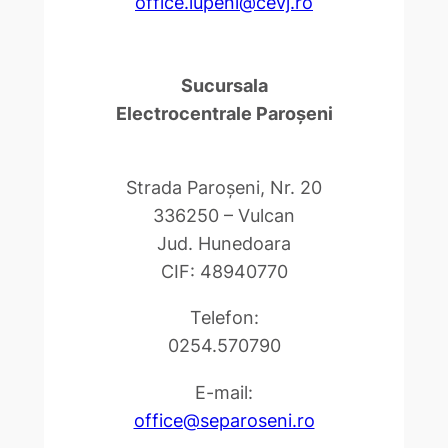
office.lupeni@cevj.ro
Sucursala
Electrocentrale Paroşeni
Strada Paroşeni, Nr. 20
336250 – Vulcan
Jud. Hunedoara
CIF: 48940770
Telefon:
0254.570790
E-mail:
office@separoseni.ro