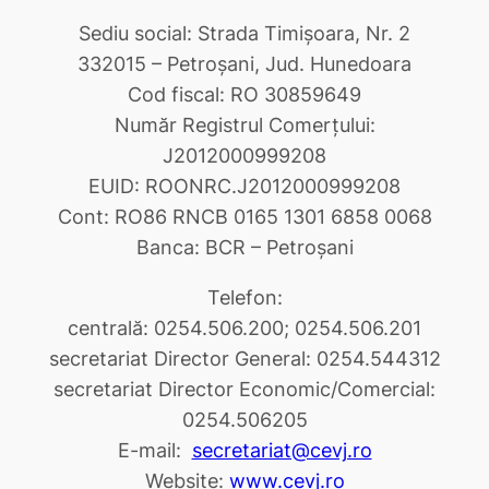
Sediu social: Strada Timişoara, Nr. 2
332015 – Petroşani, Jud. Hunedoara
Cod fiscal: RO 30859649
Număr Registrul Comerţului:
J2012000999208
EUID: ROONRC.J2012000999208
Cont: RO86 RNCB 0165 1301 6858 0068
Banca: BCR – Petroşani
Telefon:
centrală: 0254.506.200; 0254.506.201
secretariat Director General: 0254.544312
secretariat Director Economic/Comercial:
0254.506205
E-mail:
secretariat@cevj.ro
Website:
www.cevj.ro