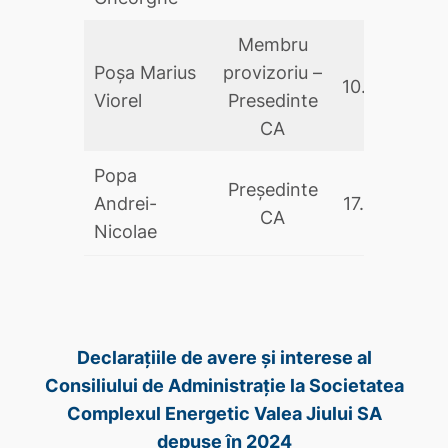
Membru
Poşa Marius
provizoriu –
10.09.2025
Viorel
Presedinte
CA
Popa
Președinte
Andrei-
17.05.2024
CA
Nicolae
Declarațiile de avere și interese al
Consiliului de Administrație la Societatea
Complexul Energetic Valea Jiului SA
depuse în 2024