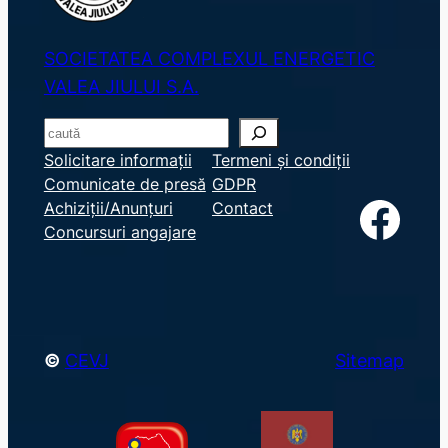
SOCIETATEA COMPLEXUL ENERGETIC
VALEA JIULUI S.A.
S
e
Solicitare informații
Termeni și condiții
Comunicate de presă
GDPR
a
Facebook
Achiziții/Anunțuri
Contact
r
Concursuri angajare
c
h
©
CEVJ
Sitemap