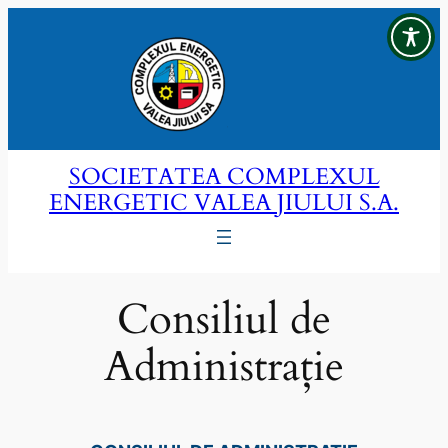
Sari
la
conținut
SOCIETATEA COMPLEXUL
ENERGETIC VALEA JIULUI S.A.
Consiliul de
Administrație