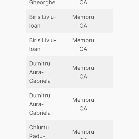
Gheorghe
CA
Biris Liviu-
Membru
DA
Ioan
CA
Biris Liviu-
Membru
DA
Ioan
CA
Dumitru
Membru
Aura-
DA
CA
Gabriela
Dumitru
Membru
Aura-
DA
CA
Gabriela
Chiurtu
Membru
Radu-
DA