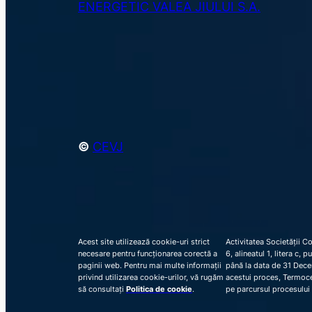
ENERGETIC VALEA JIULUI S.A.
©
CEVJ
Acest site utilizează cookie-uri strict
Activitatea Societății C
necesare pentru funcționarea corectă a
6, alineatul 1, litera c,
paginii web. Pentru mai multe informații
până la data de 31 Decem
privind utilizarea cookie-urilor, vă rugăm
acestui proces, Termocen
să consultați
Politica de cookie
.
pe parcursul procesului 