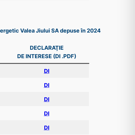
nergetic Valea Jiului SA depuse în 2024
DECLARAŢIE
DE INTERESE (DI .PDF)
DI
DI
DI
DI
DI