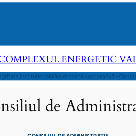
COMPLEXUL ENERGETIC VALEA
egritate instituțională
Guvernanță corporativă
Concur
nsiliul de Administra
CONSILIUL DE ADMINISTRAȚIE