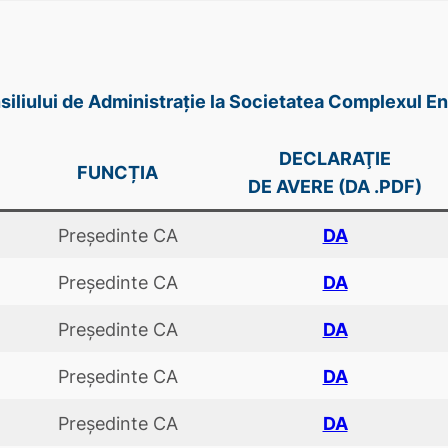
onsiliului de Administrație la Societatea Complexul E
DECLARAŢIE
FUNCȚIA
DE AVERE (DA .PDF)
Preşedinte CA
DA
Preşedinte CA
DA
Preşedinte CA
DA
Preşedinte CA
DA
Preşedinte CA
DA