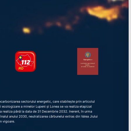
arbonizarea sectorului energetic, care stabilește prin articolul
e și ecologizare a minelor Lupeni și Lonea se va realiza etapizat
va realiza până la data de 31 Decembrie 2032. Inerent, în urma
nalul anului 2030, neutralizarea cărbunelui extras din Valea Jiului
în vigoare.