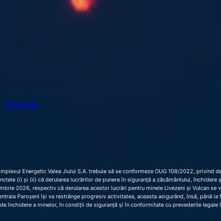
h
Sitemap
omplexul Energetic Valea Jiului S.A. trebuie să se conformeze OUG 108/2022, privind dec
 punctele (i) și (ii) că derularea lucrărilor de punere în siguranță a zăcământului, închider
brie 2026, respectiv că derularea acestor lucrări pentru minele Livezeni și Vulcan se 
trala Paroșeni își va restrânge progresiv activitatea, aceasta asigurând, însă, până la fi
de închidere a minelor, în condiții de siguranță și în conformitate cu prevederile legale 