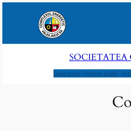
Sari
la
conținut
SOCIETATEA 
Despre noi
Interes public
Int
Co