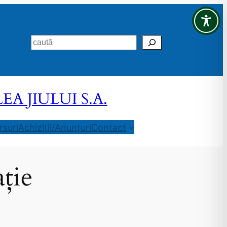
Search
 JIULUI S.A.
suri
Achiziții/Anunțuri
Contact
ție