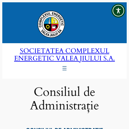
Sari
la
conținut
SOCIETATEA COMPLEXUL
ENERGETIC VALEA JIULUI S.A.
Consiliul de
Administrație