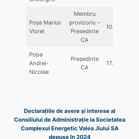
Membru
Poşa Marius
provizoriu –
10.09.2025
Viorel
Presedinte
CA
Popa
Președinte
Andrei-
17.05.2024
CA
Nicolae
Declarațiile de avere și interese al
Consiliului de Administrație la Societatea
Complexul Energetic Valea Jiului SA
depuse în 2024