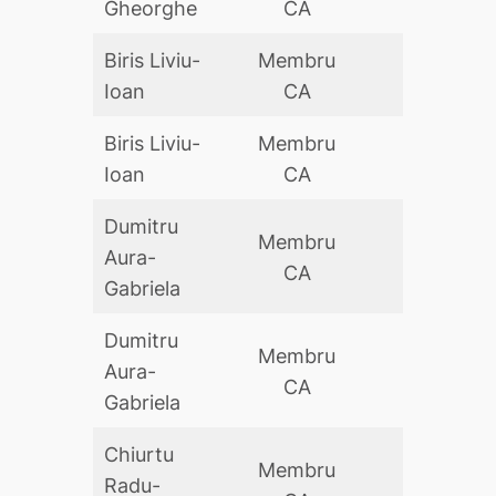
Gheorghe
CA
Biris Liviu-
Membru
DA
Ioan
CA
Biris Liviu-
Membru
DA
Ioan
CA
Dumitru
Membru
Aura-
DA
CA
Gabriela
Dumitru
Membru
Aura-
DA
CA
Gabriela
Chiurtu
Membru
Radu-
DA