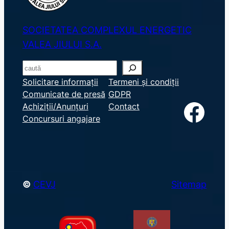
SOCIETATEA COMPLEXUL ENERGETIC
VALEA JIULUI S.A.
S
e
Solicitare informații
Termeni și condiții
Comunicate de presă
GDPR
a
Facebook
Achiziții/Anunțuri
Contact
r
Concursuri angajare
c
h
©
CEVJ
Sitemap