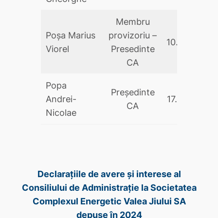
Membru
Poşa Marius
provizoriu –
10.09.2025
Viorel
Presedinte
CA
Popa
Președinte
Andrei-
17.05.2024
CA
Nicolae
Declarațiile de avere și interese al
Consiliului de Administrație la Societatea
Complexul Energetic Valea Jiului SA
depuse în 2024