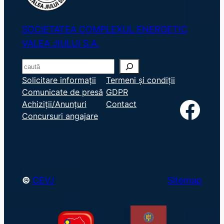
SOCIETATEA COMPLEXUL ENERGETIC
VALEA JIULUI S.A.
S
e
Solicitare informații
Termeni și condiții
Comunicate de presă
GDPR
a
Facebook
Achiziții/Anunțuri
Contact
r
Concursuri angajare
c
h
©
CEVJ
Sitemap