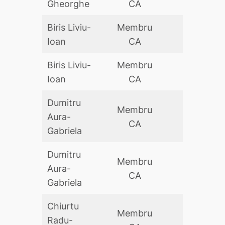
Gheorghe
CA
Biris Liviu-
Membru
DA
Ioan
CA
Biris Liviu-
Membru
DA
Ioan
CA
Dumitru
Membru
Aura-
DA
CA
Gabriela
Dumitru
Membru
Aura-
DA
CA
Gabriela
Chiurtu
Membru
Radu-
DA