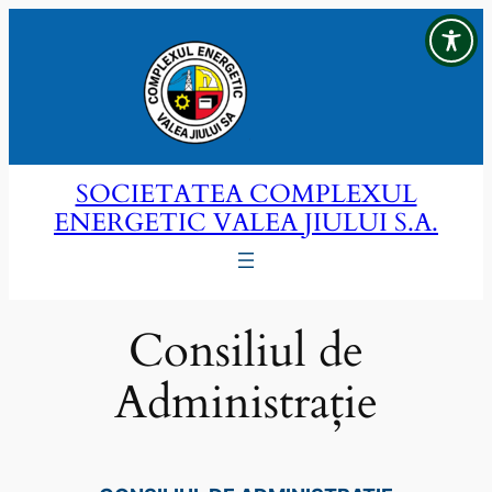
Sari
la
conținut
SOCIETATEA COMPLEXUL
ENERGETIC VALEA JIULUI S.A.
Consiliul de
Administrație