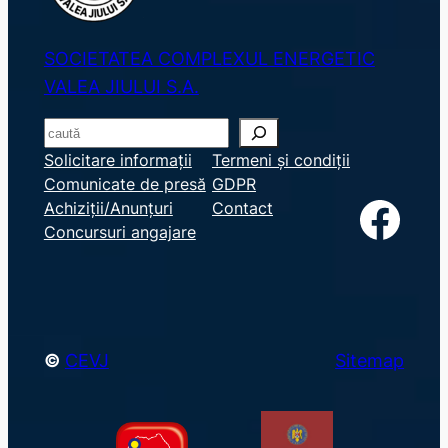
SOCIETATEA COMPLEXUL ENERGETIC
VALEA JIULUI S.A.
S
e
Solicitare informații
Termeni și condiții
Comunicate de presă
GDPR
a
Facebook
Achiziții/Anunțuri
Contact
r
Concursuri angajare
c
h
©
CEVJ
Sitemap