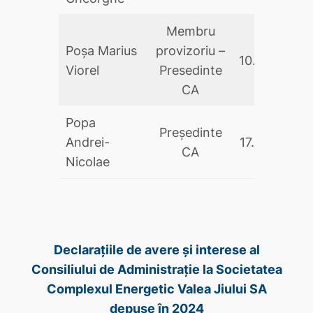
Membru
Poşa Marius
provizoriu –
10.09.2025
Viorel
Presedinte
CA
Popa
Președinte
Andrei-
17.05.2024
CA
Nicolae
Declarațiile de avere și interese al
Consiliului de Administrație la Societatea
Complexul Energetic Valea Jiului SA
depuse în 2024