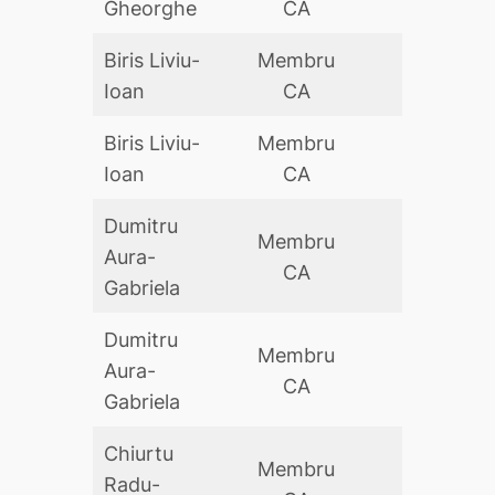
Gheorghe
CA
Biris Liviu-
Membru
DA
Ioan
CA
Biris Liviu-
Membru
DA
Ioan
CA
Dumitru
Membru
Aura-
DA
CA
Gabriela
Dumitru
Membru
Aura-
DA
CA
Gabriela
Chiurtu
Membru
Radu-
DA