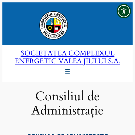
Sari
la
conținut
SOCIETATEA COMPLEXUL
ENERGETIC VALEA JIULUI S.A.
Consiliul de
Administrație