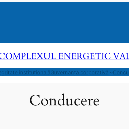
COMPLEXUL ENERGETIC VALEA
egritate instituțională
Guvernanță corporativă
Concur
Conducere