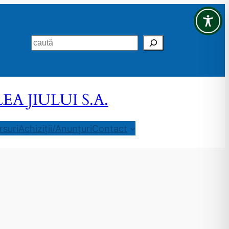
Search
 JIULUI S.A.
suri
Achiziții/Anunțuri
Contact