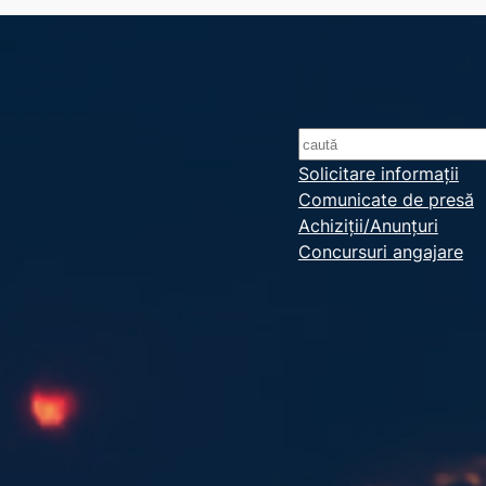
S
e
Solicitare informații
Comunicate de presă
a
Achiziții/Anunțuri
r
Concursuri angajare
c
h