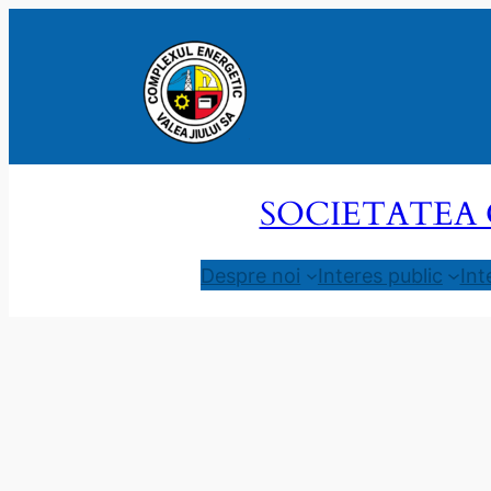
Sari
la
conținut
SOCIETATEA 
Despre noi
Interes public
Int