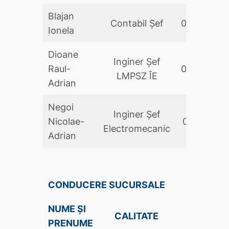
Blajan
Contabil Şef
01.06.2025
Ionela
Dioane
Inginer Şef
Raul-
04.10.2023
LMPSZ ÎE
Adrian
Negoi
Inginer Şef
Nicolae-
01.11.2024
Electromecanic
Adrian
CONDUCERE SUCURSALE
NUME ȘI
DATA
CALITATE
PRENUME
NUMIRII