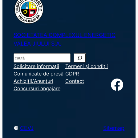
SOCIETATEA COMPLEXUL ENERGETIC
VALEA JIULUI S.A.
S
e
Solicitare informații
Termeni și condiții
Comunicate de presă
GDPR
a
Facebook
Achiziții/Anunțuri
Contact
r
Concursuri angajare
c
h
©
CEVJ
Sitemap