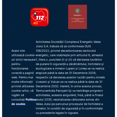
Activitatea Societății Complexul Energetic Valea
Jiului S.A. trebuie să se conformeze OUG
Acest site
108/2022, privind decarbonizarea sectorului
utilizează cookie-
energetic, care stabilește prin articolul 6, alineatul
uri strict necesare
1, litera c, punctele (i) și (ii) că derularea lucrărilor
pentru
de punere în siguranță a zăcământului, închidere și
funcționarea
ecologizare a minelor Lupeni și Lonea se va realiza
corectă a paginii
etapizat până la data de 31 Decembrie 2026,
web. Pentru mai
respectiv că derularea acestor lucrări pentru minele
multe informații
Livezeni și Vulcan se va realiza până la data de 31
privind utilizarea
Decembrie 2032. Inerent, în urma acestui proces,
cookie-urilor, vă
Termocentrala Paroșeni își va restrânge progresiv
rugăm să
activitatea, aceasta asigurând, însă, până la finalul
consultați
Politica
anului 2030, neutralizarea cărbunelui extras din
de cookie
.
Valea Jiului pe parcursul procesului de închidere a
minelor, în condiții de siguranță și în conformitate
cu prevederile legale în vigoare.