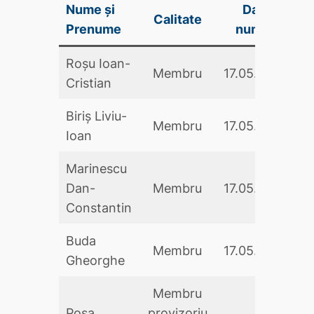
Nume și
Data
Calitate
S
Prenume
numirii
Roșu Ioan-
Membru
17.05.2024
Cristian
Biriș Liviu-
Membru
17.05.2024
Ioan
Marinescu
Dan-
Membru
17.05.2024
Constantin
Buda
Membru
17.05.2024
Gheorghe
Membru
Poşa
provizoriu