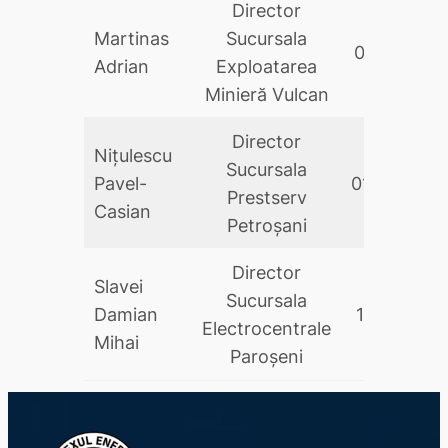
Director
Martinas
Sucursala
05.10.2023
Adrian
Exploatarea
Minieră Vulcan
Director
Nițulescu
Sucursala
Pavel-
01.05.202
Prestserv
Casian
Petroşani
Director
Slavei
Sucursala
Damian
16.01.2026
Electrocentrale
Mihai
Paroșeni