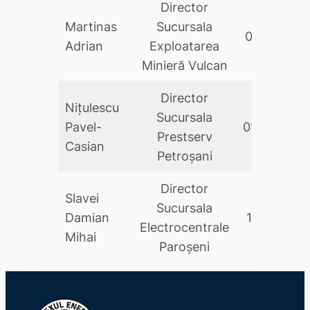
Director
Martinas
Sucursala
05.10.2023
Adrian
Exploatarea
Minieră Vulcan
Director
Nițulescu
Sucursala
Pavel-
01.05.202
Prestserv
Casian
Petroşani
Director
Slavei
Sucursala
Damian
16.01.2026
Electrocentrale
Mihai
Paroșeni