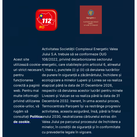
Activitatea Societății Complexul Energetic Valea
Jiului S.A. trebuie să se conformeze OUG
Acest site
108/2022, privind decarbonizarea sectorului
utilizează cookie-
energetic, care stabilește prin articolul 6, alineatul
uri strict necesare
1, litera c, punctele (i) și (ii) că derularea lucrărilor
pentru
de punere în siguranță a zăcământului, închidere și
funcționarea
ecologizare a minelor Lupeni și Lonea se va realiza
corectă a paginii
etapizat până la data de 31 Decembrie 2026,
web. Pentru mai
respectiv că derularea acestor lucrări pentru minele
multe informații
Livezeni și Vulcan se va realiza până la data de 31
privind utilizarea
Decembrie 2032. Inerent, în urma acestui proces,
cookie-urilor, vă
Termocentrala Paroșeni își va restrânge progresiv
rugăm să
activitatea, aceasta asigurând, însă, până la finalul
consultați
Politica
anului 2030, neutralizarea cărbunelui extras din
de cookie
.
Valea Jiului pe parcursul procesului de închidere a
minelor, în condiții de siguranță și în conformitate
cu prevederile legale în vigoare.