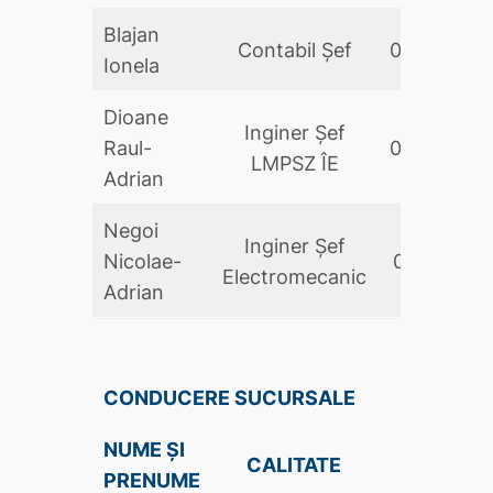
Blajan
Contabil Şef
01.06.2025
Ionela
Dioane
Inginer Şef
Raul-
04.10.2023
LMPSZ ÎE
Adrian
Negoi
Inginer Şef
Nicolae-
01.11.2024
Electromecanic
Adrian
CONDUCERE SUCURSALE
NUME ȘI
DATA
CALITATE
PRENUME
NUMIRII