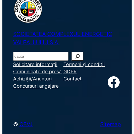
SOCIETATEA COMPLEXUL ENERGETIC
VALEA JIULUI S.A.
S
e
Solicitare informații
Termeni și condiții
Comunicate de presă
GDPR
a
Facebook
Achiziții/Anunțuri
Contact
r
Concursuri angajare
c
h
©
CEVJ
Sitemap