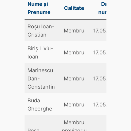
Nume și
Data
Calitate
S
Prenume
numirii
Roșu Ioan-
Membru
17.05.2024
Cristian
Biriș Liviu-
Membru
17.05.2024
Ioan
Marinescu
Dan-
Membru
17.05.2024
Constantin
Buda
Membru
17.05.2024
Gheorghe
Membru
Poşa
provizoriu