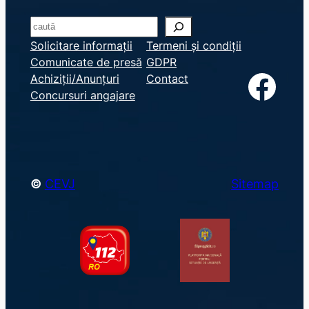
S
e
Solicitare informații
Termeni și condiții
Comunicate de presă
GDPR
a
Facebook
Achiziții/Anunțuri
Contact
r
Concursuri angajare
c
h
©
CEVJ
Sitemap