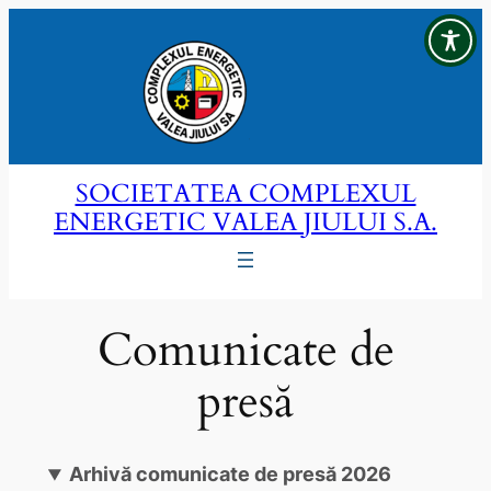
Sari
la
conținut
SOCIETATEA COMPLEXUL
ENERGETIC VALEA JIULUI S.A.
Comunicate de
presă
Arhivă comunicate de presă 2026