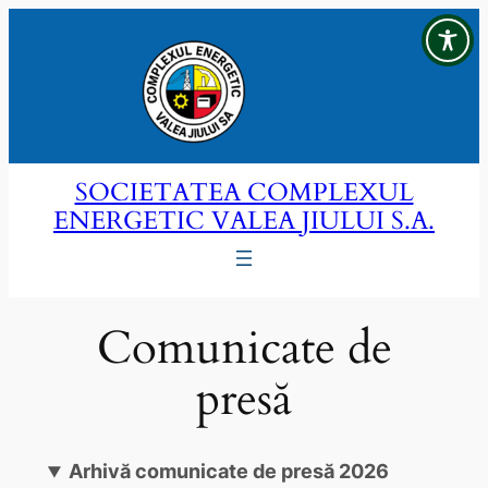
Sari
la
conținut
SOCIETATEA COMPLEXUL
ENERGETIC VALEA JIULUI S.A.
Comunicate de
presă
Arhivă comunicate de presă 2026