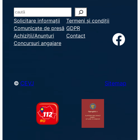
S
e
Solicitare informații
Termeni și condiții
Comunicate de presă
GDPR
a
Facebook
Achiziții/Anunțuri
Contact
r
Concursuri angajare
c
h
©
CEVJ
Sitemap