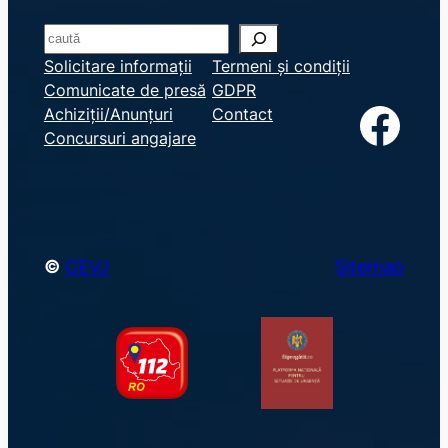
S
e
Solicitare informații
Termeni și condiții
Comunicate de presă
GDPR
a
Facebook
Achiziții/Anunțuri
Contact
r
Concursuri angajare
c
h
©
CEVJ
Sitemap