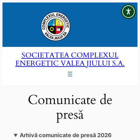
Sari
la
conținut
SOCIETATEA COMPLEXUL
ENERGETIC VALEA JIULUI S.A.
Comunicate de
presă
Arhivă comunicate de presă 2026