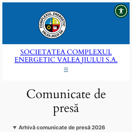
Sari
la
conținut
SOCIETATEA COMPLEXUL
ENERGETIC VALEA JIULUI S.A.
Comunicate de
presă
Arhivă comunicate de presă 2026