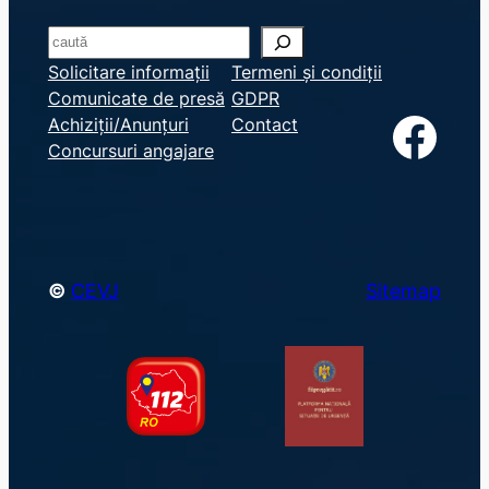
S
e
Solicitare informații
Termeni și condiții
Comunicate de presă
GDPR
a
Facebook
Achiziții/Anunțuri
Contact
r
Concursuri angajare
c
h
©
CEVJ
Sitemap