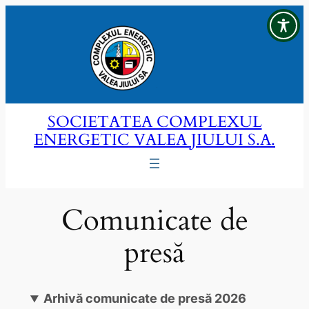
Sari
la
conținut
SOCIETATEA COMPLEXUL
ENERGETIC VALEA JIULUI S.A.
Comunicate de
presă
Arhivă comunicate de presă 2026