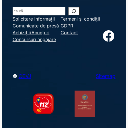
S
e
Solicitare informații
Termeni și condiții
Comunicate de presă
GDPR
a
Facebook
Achiziții/Anunțuri
Contact
r
Concursuri angajare
c
h
©
CEVJ
Sitemap