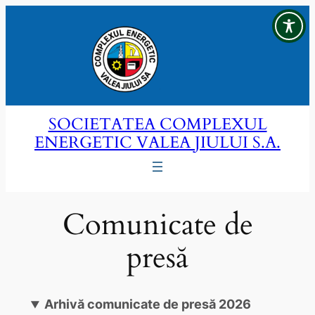
Sari
la
conținut
SOCIETATEA COMPLEXUL
ENERGETIC VALEA JIULUI S.A.
Comunicate de
presă
Arhivă comunicate de presă 2026