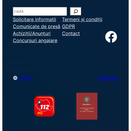
S
e
Solicitare informații
Termeni și condiții
Comunicate de presă
GDPR
a
Facebook
Achiziții/Anunțuri
Contact
r
Concursuri angajare
c
h
©
CEVJ
Sitemap