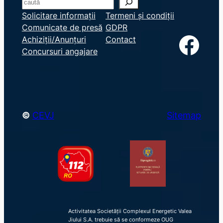
S
e
Solicitare informații
Termeni și condiții
Comunicate de presă
GDPR
a
Facebook
Achiziții/Anunțuri
Contact
r
Concursuri angajare
c
h
©
CEVJ
Sitemap
Activitatea Societății Complexul Energetic Valea
Jiului S.A. trebuie să se conformeze OUG