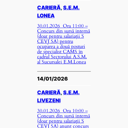
CARIERĂ
, 
S.E.M.
LONEA
30.01.2026 Ora 11:00 –
Concurs din sursă internă
(doar pentru salariații S
CEVJ SA) pentru
ocuparea a două posturi
de specialist CAMS în
cadrul Sectorului A.S.M.
al Sucursalei E.M.Lonea
14/01/2026
CARIERĂ
, 
S.E.M.
LIVEZENI
30.01.2026 Ora 10:00 –
Concurs din sursă internă
(doar pentru salariații S
CEVJ SA) anunț concurs