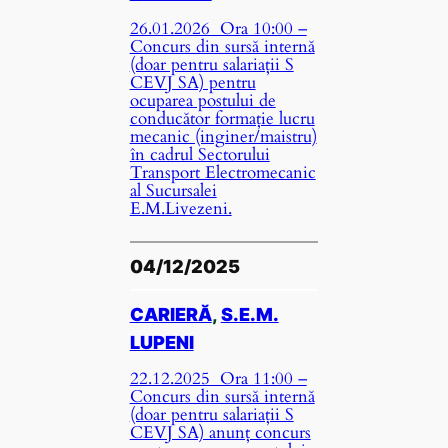
26.01.2026 Ora 10:00 –
Concurs din sursă internă
(doar pentru salariații S
CEVJ SA) pentru
ocuparea postului de
conducător formație lucru
mecanic (inginer/maistru)
în cadrul Sectorului
Transport Electromecanic
al Sucursalei
E.M.Livezeni.
04/12/2025
CARIERĂ
, 
S.E.M.
LUPENI
22.12.2025 Ora 11:00 –
Concurs din sursă internă
(doar pentru salariații S
CEVJ SA) anunț concurs