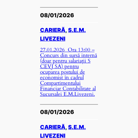
08/01/2026
CARIERĂ
, 
S.E.M.
LIVEZENI
27.01.2026 Ora 13:00 –
Concurs din sursă internă
(doar pentru salariații S
CEVJ SA) pentru
ocuparea postului de
economist în cadrul
Compartimentului
Financiar Contabilitate al
Sucursalei E.M.Livezeni.
08/01/2026
CARIERĂ
, 
S.E.M.
LIVEZENI