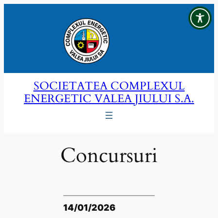
Sari
la
conținut
SOCIETATEA COMPLEXUL
ENERGETIC VALEA JIULUI S.A.
Concursuri
14/01/2026