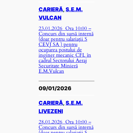
CARIERĂ
, 
S.E.M.
VULCAN
23.01.2026 Ora 10:00 –
Concurs din sursă internă
(doar pentru salariații S
CEVJ SA ) pentru
ocuparea postului de
inginer mecanic CFL în
cadrul Sectorului Aeraj
Securitate Minieră
E.M.Vulcan
09/01/2026
CARIERĂ
, 
S.E.M.
LIVEZENI
28.01.2026 Ora 10:00 –
Concurs din sursă internă
(doar pentru salariații S