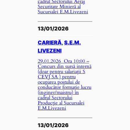
cadrul Sectorului Aeraj
Securitate Minieră al
Sucursalei E.M.Livezeni
13/01/2026
CARIERĂ
, 
S.E.M.
LIVEZENI
29.01.2026 Ora 10:00 –
Concurs din sursă internă
(doar pentru salariații S
CEVJ SA ) pentru
ocuparea postului de
conducător formație lucru
(inginer/maistru) în
cadrul Sectorului
Producție al Sucursalei
E.M.Livezeni
13/01/2026