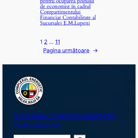
pentru ocuparea postului
de economist în cadrul
Compartimentului
Financiar Contabilitate al
Sucursalei E.M.Lupeni
1
2
…
11
Pagina următoare
→
SOCIETATEA COMPLEXUL ENERGETIC
VALEA JIULUI S.A.