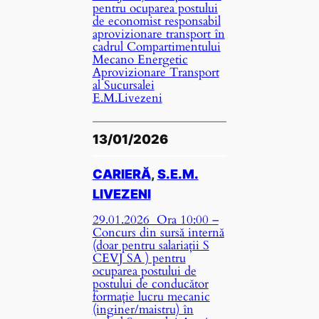
pentru ocuparea postului
de economist responsabil
aprovizionare transport în
cadrul Compartimentului
Mecano Energetic
Aprovizionare Transport
al Sucursalei
E.M.Livezeni
13/01/2026
CARIERĂ
, 
S.E.M.
LIVEZENI
29.01.2026 Ora 10:00 –
Concurs din sursă internă
(doar pentru salariații S
CEVJ SA ) pentru
ocuparea postului de
postului de conducător
formație lucru mecanic
(inginer/maistru) în