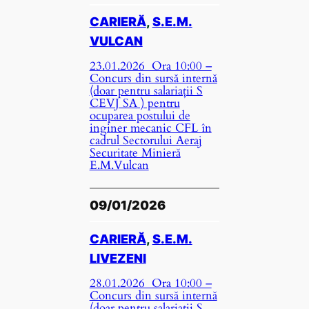
CARIERĂ
, 
S.E.M.
VULCAN
23.01.2026 Ora 10:00 –
Concurs din sursă internă
(doar pentru salariații S
CEVJ SA ) pentru
ocuparea postului de
inginer mecanic CFL în
cadrul Sectorului Aeraj
Securitate Minieră
E.M.Vulcan
09/01/2026
CARIERĂ
, 
S.E.M.
LIVEZENI
28.01.2026 Ora 10:00 –
Concurs din sursă internă
(doar pentru salariații S