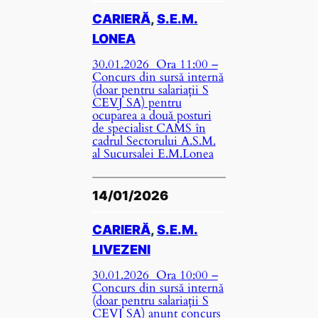
CARIERĂ
, 
S.E.M.
LONEA
30.01.2026 Ora 11:00 –
Concurs din sursă internă
(doar pentru salariații S
CEVJ SA) pentru
ocuparea a două posturi
de specialist CAMS în
cadrul Sectorului A.S.M.
al Sucursalei E.M.Lonea
14/01/2026
CARIERĂ
, 
S.E.M.
LIVEZENI
30.01.2026 Ora 10:00 –
Concurs din sursă internă
(doar pentru salariații S
CEVJ SA) anunț concurs