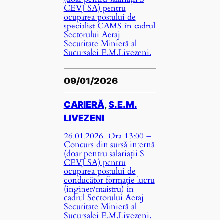
CEVJ SA) pentru
ocuparea postului de
specialist CAMS în cadrul
Sectorului Aeraj
Securitate Minieră al
Sucursalei E.M.Livezeni.
09/01/2026
CARIERĂ
, 
S.E.M.
LIVEZENI
26.01.2026 Ora 13:00 –
Concurs din sursă internă
(doar pentru salariații S
CEVJ SA) pentru
ocuparea postului de
conducător formație lucru
(inginer/maistru) în
cadrul Sectorului Aeraj
Securitate Minieră al
Sucursalei E.M.Livezeni.