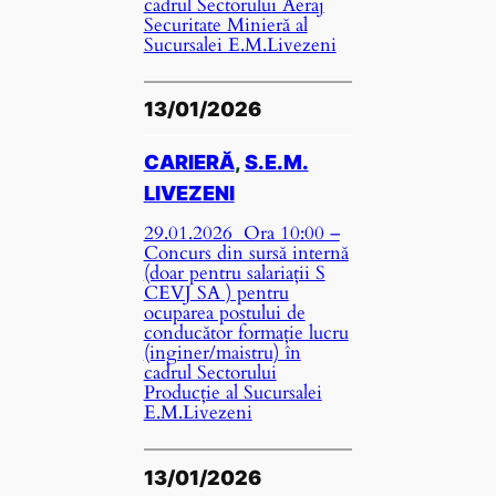
cadrul Sectorului Aeraj
Securitate Minieră al
Sucursalei E.M.Livezeni
13/01/2026
CARIERĂ
, 
S.E.M.
LIVEZENI
29.01.2026 Ora 10:00 –
Concurs din sursă internă
(doar pentru salariații S
CEVJ SA ) pentru
ocuparea postului de
conducător formație lucru
(inginer/maistru) în
cadrul Sectorului
Producție al Sucursalei
E.M.Livezeni
13/01/2026