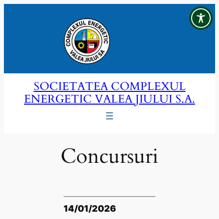
Sari
la
conținut
SOCIETATEA COMPLEXUL
ENERGETIC VALEA JIULUI S.A.
Concursuri
14/01/2026