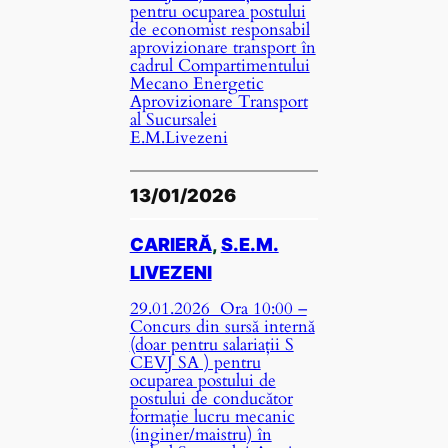
pentru ocuparea postului
de economist responsabil
aprovizionare transport în
cadrul Compartimentului
Mecano Energetic
Aprovizionare Transport
al Sucursalei
E.M.Livezeni
13/01/2026
CARIERĂ
, 
S.E.M.
LIVEZENI
29.01.2026 Ora 10:00 –
Concurs din sursă internă
(doar pentru salariații S
CEVJ SA ) pentru
ocuparea postului de
postului de conducător
formație lucru mecanic
(inginer/maistru) în