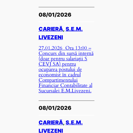
08/01/2026
CARIERĂ
, 
S.E.M.
LIVEZENI
27.01.2026 Ora 13:00 –
Concurs din sursă internă
(doar pentru salariații S
CEVJ SA) pentru
ocuparea postului de
economist în cadrul
Compartimentului
Financiar Contabilitate al
Sucursalei E.M.Livezeni.
08/01/2026
CARIERĂ
, 
S.E.M.
LIVEZENI