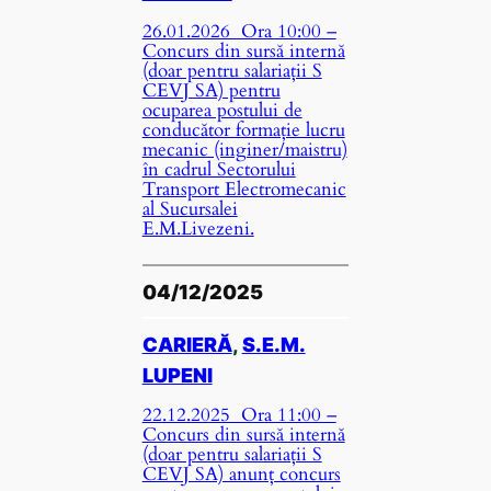
26.01.2026 Ora 10:00 –
Concurs din sursă internă
(doar pentru salariații S
CEVJ SA) pentru
ocuparea postului de
conducător formație lucru
mecanic (inginer/maistru)
în cadrul Sectorului
Transport Electromecanic
al Sucursalei
E.M.Livezeni.
04/12/2025
CARIERĂ
, 
S.E.M.
LUPENI
22.12.2025 Ora 11:00 –
Concurs din sursă internă
(doar pentru salariații S
CEVJ SA) anunț concurs