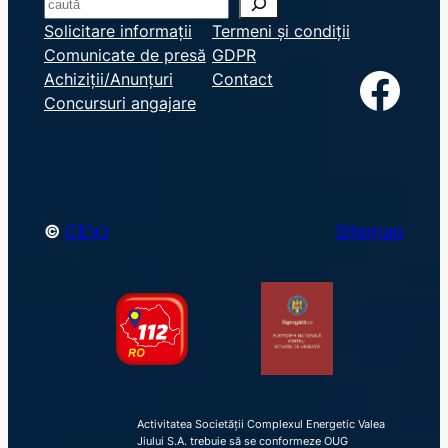
S
e
Solicitare informații
Termeni și condiții
Comunicate de presă
GDPR
a
Facebook
Achiziții/Anunțuri
Contact
r
Concursuri angajare
c
h
©
CEVJ
Sitemap
Activitatea Societății Complexul Energetic Valea
Jiului S.A. trebuie să se conformeze OUG