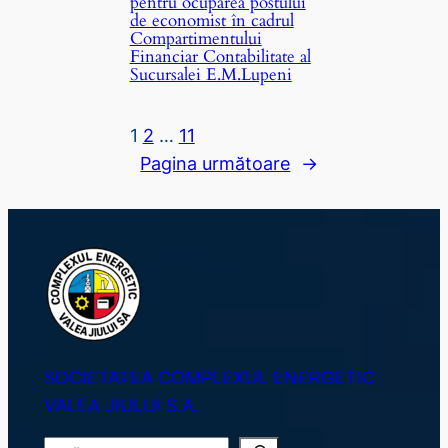
pentru ocuparea postului
de economist în cadrul
Compartimentului
Financiar Contabilitate al
Sucursalei E.M.Lupeni
1
2
…
11
Pagina următoare
→
SOCIETATEA COMPLEXUL ENERGETIC
VALEA JIULUI S.A.