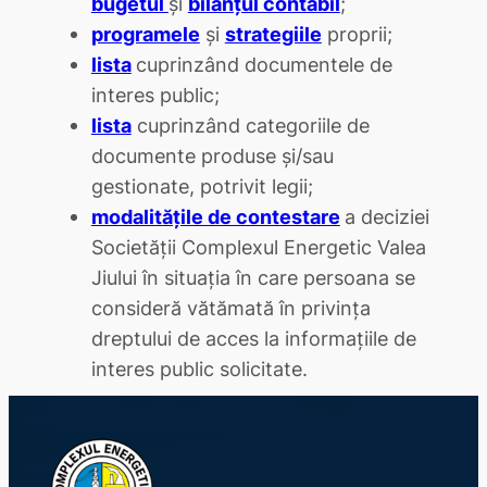
bugetul
şi
bilanţul contabil
;
programele
şi
strategiile
proprii;
lista
cuprinzând documentele de
interes public;
lista
cuprinzând categoriile de
documente produse şi/sau
gestionate, potrivit legii;
modalităţile de contestare
a deciziei
Societăţii Complexul Energetic Valea
Jiului în situaţia în care persoana se
consideră vătămată în privinţa
dreptului de acces la informaţiile de
interes public solicitate.