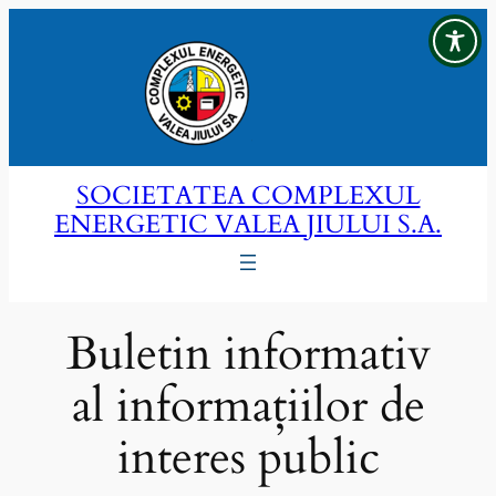
Sari
la
conținut
SOCIETATEA COMPLEXUL
ENERGETIC VALEA JIULUI S.A.
Buletin informativ
al informațiilor de
interes public