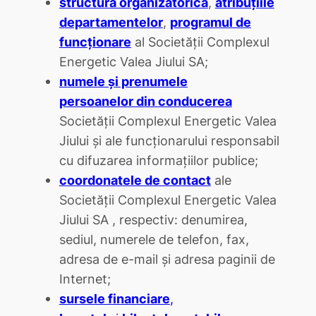
structura organizatorică
,
atribuţiile
departamentelor
,
programul de
funcţionare
al Societăţii Complexul
Energetic Valea Jiului SA;
numele şi prenumele
persoanelor din conducerea
Societăţii Complexul Energetic Valea
Jiului şi ale funcţionarului responsabil
cu difuzarea informaţiilor publice;
coordonatele de contact
ale
Societăţii Complexul Energetic Valea
Jiului SA , respectiv: denumirea,
sediul, numerele de telefon, fax,
adresa de e-mail şi adresa paginii de
Internet;
sursele financiare
,