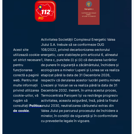
Activitatea Societății Complexul Energetic Valea
Jiului S.A. trebuie să se conformeze OUG
Acest site
108/2022, privind decarbonizarea sectorului
utilizează cookie-
energetic, care stabilește prin articolul 6, alineatul
uri strict necesare
1, litera c, punctele (i) și (ii) că derularea lucrărilor
pentru
de punere în siguranță a zăcământului, închidere și
funcționarea
ecologizare a minelor Lupeni și Lonea se va realiza
corectă a paginii
etapizat până la data de 31 Decembrie 2026,
web. Pentru mai
respectiv că derularea acestor lucrări pentru minele
multe informații
Livezeni și Vulcan se va realiza până la data de 31
privind utilizarea
Decembrie 2032. Inerent, în urma acestui proces,
cookie-urilor, vă
Termocentrala Paroșeni își va restrânge progresiv
rugăm să
activitatea, aceasta asigurând, însă, până la finalul
consultați
Politica
anului 2030, neutralizarea cărbunelui extras din
de cookie
.
Valea Jiului pe parcursul procesului de închidere a
minelor, în condiții de siguranță și în conformitate
cu prevederile legale în vigoare.