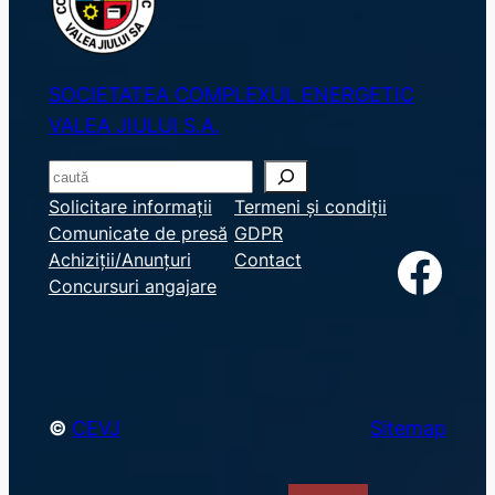
SOCIETATEA COMPLEXUL ENERGETIC
VALEA JIULUI S.A.
S
e
Solicitare informații
Termeni și condiții
Comunicate de presă
GDPR
a
Facebook
Achiziții/Anunțuri
Contact
r
Concursuri angajare
c
h
©
CEVJ
Sitemap