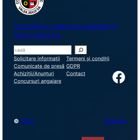
SOCIETATEA COMPLEXUL ENERGETIC
VALEA JIULUI S.A.
S
e
Solicitare informații
Termeni și condiții
Comunicate de presă
GDPR
a
Facebook
Achiziții/Anunțuri
Contact
r
Concursuri angajare
c
h
©
CEVJ
Sitemap