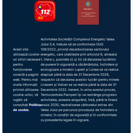
Activitatea Societății Complexul Energetic Valea
Jiului S.A. trebuie să se conformeze OUG
Acest site
108/2022, privind decarbonizarea sectorului
utilizează cookie-
energetic, care stabilește prin articolul 6, alineatul
uri strict necesare
1, litera c, punctele (i) și (ii) că derularea lucrărilor
pentru
de punere în siguranță a zăcământului, închidere și
funcționarea
ecologizare a minelor Lupeni și Lonea se va realiza
corectă a paginii
etapizat până la data de 31 Decembrie 2026,
web. Pentru mai
respectiv că derularea acestor lucrări pentru minele
multe informații
Livezeni și Vulcan se va realiza până la data de 31
privind utilizarea
Decembrie 2032. Inerent, în urma acestui proces,
cookie-urilor, vă
Termocentrala Paroșeni își va restrânge progresiv
rugăm să
activitatea, aceasta asigurând, însă, până la finalul
consultați
Politica
anului 2030, neutralizarea cărbunelui extras din
de cookie
.
Valea Jiului pe parcursul procesului de închidere a
minelor, în condiții de siguranță și în conformitate
cu prevederile legale în vigoare.