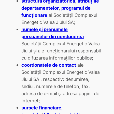
structura organizatorică
,
atribuţiile
departamentelor
,
programul de
funcţionare
al Societăţii Complexul
Energetic Valea Jiului SA;
numele şi prenumele
persoanelor din conducerea
Societăţii Complexul Energetic Valea
Jiului şi ale funcţionarului responsabil
cu difuzarea informaţiilor publice;
coordonatele de contact
ale
Societăţii Complexul Energetic Valea
Jiului SA , respectiv: denumirea,
sediul, numerele de telefon, fax,
adresa de e-mail şi adresa paginii de
Internet;
sursele financiare
,