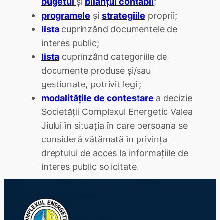
bugetul
şi
bilanţul contabil
;
programele
şi
strategiile
proprii;
lista
cuprinzând documentele de
interes public;
lista
cuprinzând categoriile de
documente produse şi/sau
gestionate, potrivit legii;
modalităţile de contestare
a deciziei
Societăţii Complexul Energetic Valea
Jiului în situaţia în care persoana se
consideră vătămată în privinţa
dreptului de acces la informaţiile de
interes public solicitate.