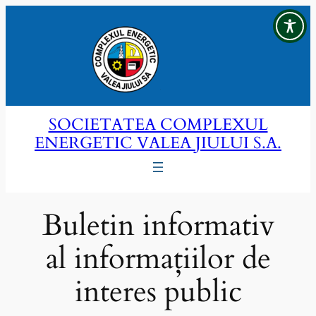
Sari
la
conținut
SOCIETATEA COMPLEXUL
ENERGETIC VALEA JIULUI S.A.
Buletin informativ
al informațiilor de
interes public