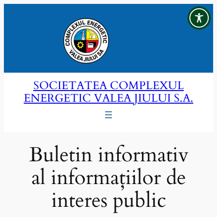
Sari
la
conținut
SOCIETATEA COMPLEXUL
ENERGETIC VALEA JIULUI S.A.
Buletin informativ
al informațiilor de
interes public