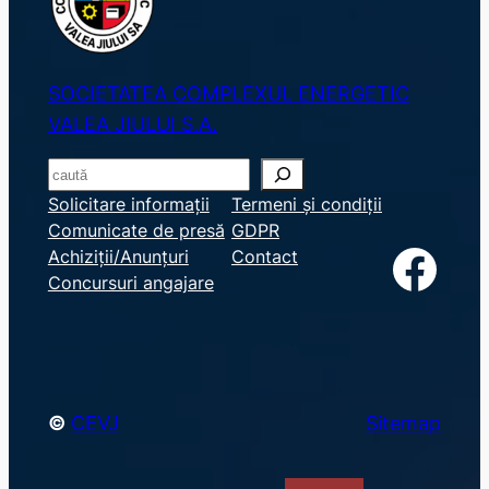
SOCIETATEA COMPLEXUL ENERGETIC
VALEA JIULUI S.A.
S
e
Solicitare informații
Termeni și condiții
Comunicate de presă
GDPR
a
Facebook
Achiziții/Anunțuri
Contact
r
Concursuri angajare
c
h
©
CEVJ
Sitemap