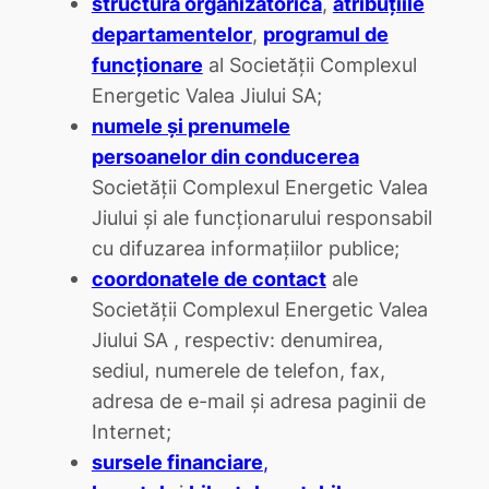
structura organizatorică
,
atribuţiile
departamentelor
,
programul de
funcţionare
al Societăţii Complexul
Energetic Valea Jiului SA;
numele şi prenumele
persoanelor din conducerea
Societăţii Complexul Energetic Valea
Jiului şi ale funcţionarului responsabil
cu difuzarea informaţiilor publice;
coordonatele de contact
ale
Societăţii Complexul Energetic Valea
Jiului SA , respectiv: denumirea,
sediul, numerele de telefon, fax,
adresa de e-mail şi adresa paginii de
Internet;
sursele financiare
,