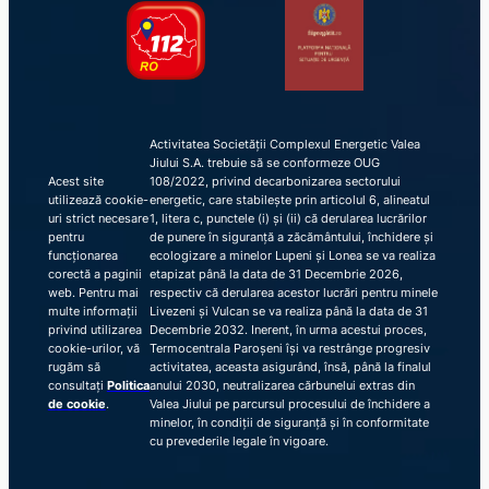
Activitatea Societății Complexul Energetic Valea
Jiului S.A. trebuie să se conformeze OUG
Acest site
108/2022, privind decarbonizarea sectorului
utilizează cookie-
energetic, care stabilește prin articolul 6, alineatul
uri strict necesare
1, litera c, punctele (i) și (ii) că derularea lucrărilor
pentru
de punere în siguranță a zăcământului, închidere și
funcționarea
ecologizare a minelor Lupeni și Lonea se va realiza
corectă a paginii
etapizat până la data de 31 Decembrie 2026,
web. Pentru mai
respectiv că derularea acestor lucrări pentru minele
multe informații
Livezeni și Vulcan se va realiza până la data de 31
privind utilizarea
Decembrie 2032. Inerent, în urma acestui proces,
cookie-urilor, vă
Termocentrala Paroșeni își va restrânge progresiv
rugăm să
activitatea, aceasta asigurând, însă, până la finalul
consultați
Politica
anului 2030, neutralizarea cărbunelui extras din
de cookie
.
Valea Jiului pe parcursul procesului de închidere a
minelor, în condiții de siguranță și în conformitate
cu prevederile legale în vigoare.