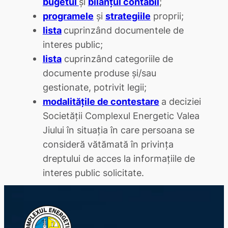
bugetul
şi
bilanţul contabil
;
programele
şi
strategiile
proprii;
lista
cuprinzând documentele de
interes public;
lista
cuprinzând categoriile de
documente produse şi/sau
gestionate, potrivit legii;
modalităţile de contestare
a deciziei
Societăţii Complexul Energetic Valea
Jiului în situaţia în care persoana se
consideră vătămată în privinţa
dreptului de acces la informaţiile de
interes public solicitate.