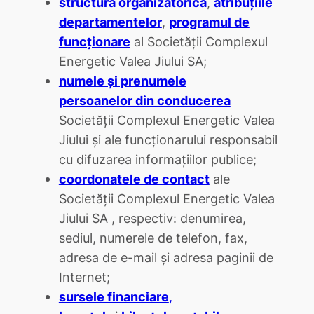
structura organizatorică
,
atribuţiile
departamentelor
,
programul de
funcţionare
al Societăţii Complexul
Energetic Valea Jiului SA;
numele şi prenumele
persoanelor din conducerea
Societăţii Complexul Energetic Valea
Jiului şi ale funcţionarului responsabil
cu difuzarea informaţiilor publice;
coordonatele de contact
ale
Societăţii Complexul Energetic Valea
Jiului SA , respectiv: denumirea,
sediul, numerele de telefon, fax,
adresa de e-mail şi adresa paginii de
Internet;
sursele financiare
,