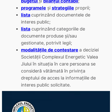
bugetul
şi
bilanţul contabil
;
programele
şi
strategiile
proprii;
lista
cuprinzând documentele de
interes public;
lista
cuprinzând categoriile de
documente produse şi/sau
gestionate, potrivit legii;
modalităţile de contestare
a deciziei
Societăţii Complexul Energetic Valea
Jiului în situaţia în care persoana se
consideră vătămată în privinţa
dreptului de acces la informaţiile de
interes public solicitate.