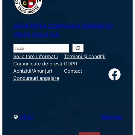
SOCIETATEA COMPLEXUL ENERGETIC
VALEA JIULUI S.A.
S
e
Solicitare informații
Termeni și condiții
Comunicate de presă
GDPR
a
Facebook
Achiziții/Anunțuri
Contact
r
Concursuri angajare
c
h
©
CEVJ
Sitemap