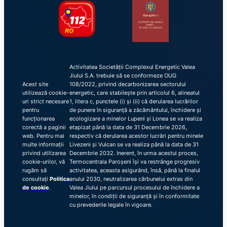
Activitatea Societății Complexul Energetic Valea
Jiului S.A. trebuie să se conformeze OUG
Acest site
108/2022, privind decarbonizarea sectorului
utilizează cookie-
energetic, care stabilește prin articolul 6, alineatul
uri strict necesare
1, litera c, punctele (i) și (ii) că derularea lucrărilor
pentru
de punere în siguranță a zăcământului, închidere și
funcționarea
ecologizare a minelor Lupeni și Lonea se va realiza
corectă a paginii
etapizat până la data de 31 Decembrie 2026,
web. Pentru mai
respectiv că derularea acestor lucrări pentru minele
multe informații
Livezeni și Vulcan se va realiza până la data de 31
privind utilizarea
Decembrie 2032. Inerent, în urma acestui proces,
cookie-urilor, vă
Termocentrala Paroșeni își va restrânge progresiv
rugăm să
activitatea, aceasta asigurând, însă, până la finalul
consultați
Politica
anului 2030, neutralizarea cărbunelui extras din
de cookie
.
Valea Jiului pe parcursul procesului de închidere a
minelor, în condiții de siguranță și în conformitate
cu prevederile legale în vigoare.