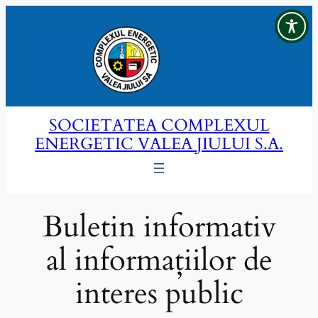
Sari
la
conținut
SOCIETATEA COMPLEXUL
ENERGETIC VALEA JIULUI S.A.
Buletin informativ
al informațiilor de
interes public