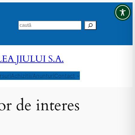
Search
 JIULUI S.A.
suri
Achiziții/Anunțuri
Contact
or de interes