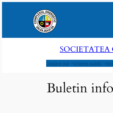
Sari
la
conținut
SOCIETATEA 
Despre noi
Interes public
Int
Buletin info