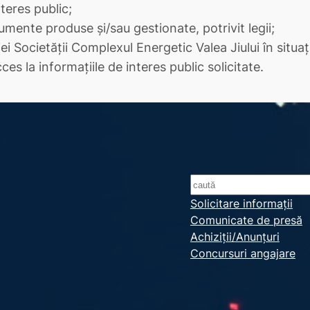
eres public;
mente produse şi/sau gestionate, potrivit legii;
iei Societăţii Complexul Energetic Valea Jiului în situ
es la informaţiile de interes public solicitate.
S
e
Solicitare informații
Comunicate de presă
a
Achiziții/Anunțuri
r
Concursuri angajare
c
h