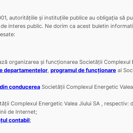
 autoritățiile și instituțiile publice au obligația să p
 de interes public. Ne dorim ca acest buletin informati
esate:
ă organizarea şi funcţionarea Societăţii Complexul E
ile departamentelor
,
programul de funcţionare
al Soc
 din conducerea
Societăţii Complexul Energetic Valea J
tăţii Complexul Energetic Valea Jiului SA , respectiv: 
nii de Internet;
nţul contabil
;