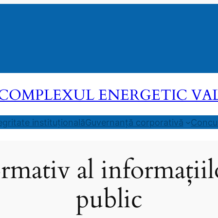
COMPLEXUL ENERGETIC VALEA
egritate instituțională
Guvernanță corporativă
Concur
rmativ al informațiil
public