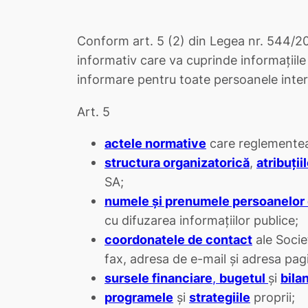
Conform art. 5 (2) din Legea nr. 544/2001,
informativ care va cuprinde informațiile
informare pentru toate persoanele inter
Art. 5
actele normative
care reglementeaz
structura organizatorică
,
atribuţi
SA;
numele şi prenumele persoanelor
cu difuzarea informaţiilor publice;
coordonatele de contact
ale Socie
fax, adresa de e-mail şi adresa pagi
sursele financiare
,
bugetul
şi
bila
programele
şi
strategiile
proprii;