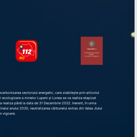
arbonizarea sectorului energetic, care stabilește prin articolul
e și ecologizare a minelor Lupeni și Lonea se va realiza etapizat
va realiza până la data de 31 Decembrie 2032. Inerent, în urma
nalul anului 2030, neutralizarea cărbunelui extras din Valea Jiului
în vigoare.