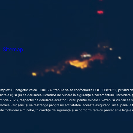
Sitemap
omplexul Energetic Valea Jiului S.A. trebuie să se conformeze OUG 108/2022, privind dec
 punctele (i) și (ii) că derularea lucrărilor de punere în siguranță a zăcământului, închider
brie 2026, respectiv că derularea acestor lucrări pentru minele Livezeni și Vulcan se 
trala Paroșeni își va restrânge progresiv activitatea, aceasta asigurând, însă, până la fi
de închidere a minelor, în condiții de siguranță și în conformitate cu prevederile legale 