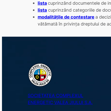
lista
cuprinzând documentele de int
lista
cuprinzând categoriile de docu
modalităţile de contestare
a deciz
vătămată în privinţa dreptului de acc
SOCIETATEA COMPLEXUL
ENERGETIC VALEA JIULUI S.A.