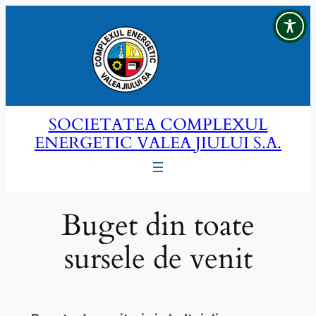
Sari
la
conținut
SOCIETATEA COMPLEXUL
ENERGETIC VALEA JIULUI S.A.
Buget din toate
sursele de venit