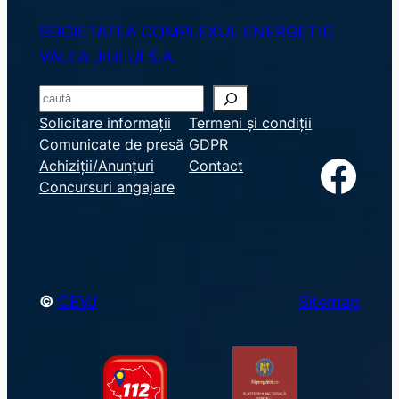
SOCIETATEA COMPLEXUL ENERGETIC
VALEA JIULUI S.A.
S
e
Solicitare informații
Termeni și condiții
Comunicate de presă
GDPR
a
Facebook
Achiziții/Anunțuri
Contact
r
Concursuri angajare
c
h
©
CEVJ
Sitemap