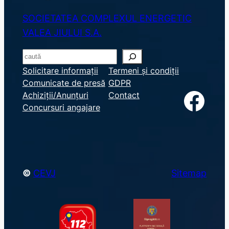
SOCIETATEA COMPLEXUL ENERGETIC
VALEA JIULUI S.A.
S
e
Solicitare informații
Termeni și condiții
Comunicate de presă
GDPR
a
Facebook
Achiziții/Anunțuri
Contact
r
Concursuri angajare
c
h
©
CEVJ
Sitemap