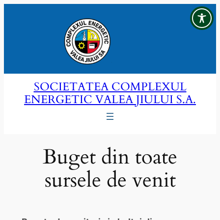
Sari
la
conținut
SOCIETATEA COMPLEXUL
ENERGETIC VALEA JIULUI S.A.
Buget din toate
sursele de venit