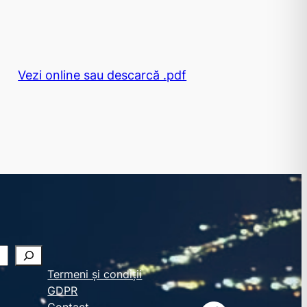
Vezi online sau descarcă .pdf
Termeni și condiții
GDPR
Contact