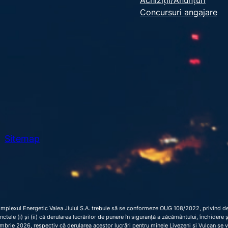
r
Concursuri angajare
c
h
Sitemap
omplexul Energetic Valea Jiului S.A. trebuie să se conformeze OUG 108/2022, privind dec
 punctele (i) și (ii) că derularea lucrărilor de punere în siguranță a zăcământului, închider
brie 2026, respectiv că derularea acestor lucrări pentru minele Livezeni și Vulcan se 