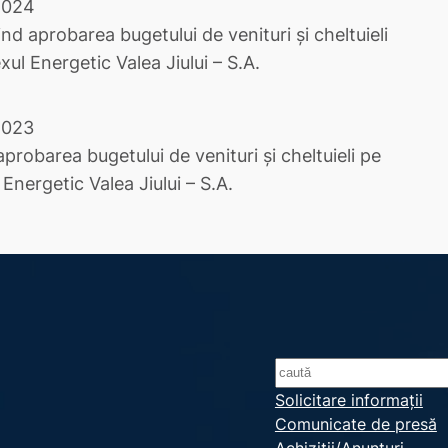
 2024
nd aprobarea bugetului de venituri şi cheltuieli
l Energetic Valea Jiului – S.A.
 2023
robarea bugetului de venituri şi cheltuieli pe
nergetic Valea Jiului – S.A.
S
e
Solicitare informații
Comunicate de presă
a
Achiziții/Anunțuri