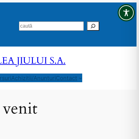
Search
 JIULUI S.A.
suri
Achiziții/Anunțuri
Contact
 venit