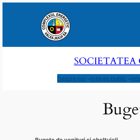
Sari
la
conținut
SOCIETATEA 
Despre noi
Interes public
Int
Buget
Bugete de venituri și cheltuieli