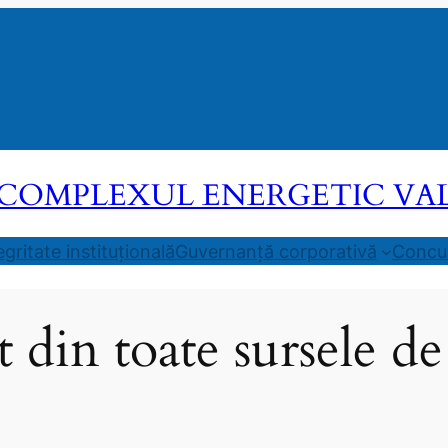
COMPLEXUL ENERGETIC VALEA
egritate instituțională
Guvernanță corporativă
Concur
 din toate sursele de