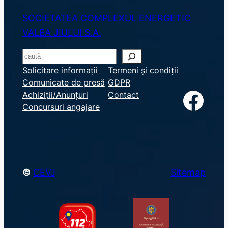
SOCIETATEA COMPLEXUL ENERGETIC
VALEA JIULUI S.A.
S
e
Solicitare informații
Termeni și condiții
Comunicate de presă
GDPR
a
Facebook
Achiziții/Anunțuri
Contact
r
Concursuri angajare
c
h
©
CEVJ
Sitemap