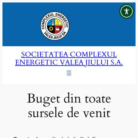
Sari
la
conținut
SOCIETATEA COMPLEXUL
ENERGETIC VALEA JIULUI S.A.
Buget din toate
sursele de venit