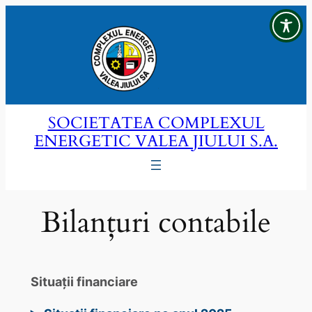
Sari
la
conținut
SOCIETATEA COMPLEXUL
ENERGETIC VALEA JIULUI S.A.
Bilanțuri contabile
Situaţii financiare