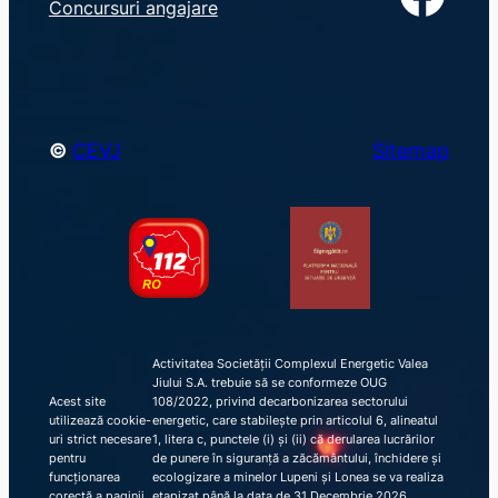
Concursuri angajare
c
h
©
CEVJ
Sitemap
Activitatea Societății Complexul Energetic Valea
Jiului S.A. trebuie să se conformeze OUG
Acest site
108/2022, privind decarbonizarea sectorului
utilizează cookie-
energetic, care stabilește prin articolul 6, alineatul
uri strict necesare
1, litera c, punctele (i) și (ii) că derularea lucrărilor
pentru
de punere în siguranță a zăcământului, închidere și
funcționarea
ecologizare a minelor Lupeni și Lonea se va realiza
corectă a paginii
etapizat până la data de 31 Decembrie 2026,