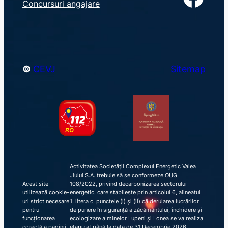
Concursuri angajare
c
h
©
CEVJ
Sitemap
Activitatea Societății Complexul Energetic Valea
Jiului S.A. trebuie să se conformeze OUG
Acest site
108/2022, privind decarbonizarea sectorului
utilizează cookie-
energetic, care stabilește prin articolul 6, alineatul
uri strict necesare
1, litera c, punctele (i) și (ii) că derularea lucrărilor
pentru
de punere în siguranță a zăcământului, închidere și
funcționarea
ecologizare a minelor Lupeni și Lonea se va realiza
corectă a paginii
etapizat până la data de 31 Decembrie 2026,