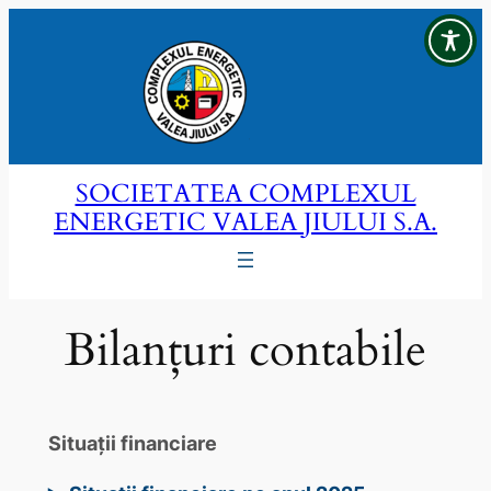
Sari
la
conținut
SOCIETATEA COMPLEXUL
ENERGETIC VALEA JIULUI S.A.
Bilanțuri contabile
Situaţii financiare