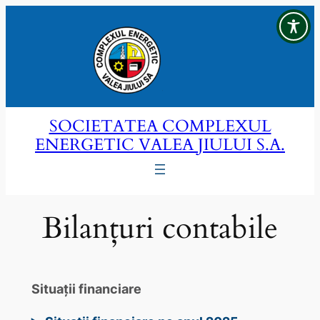
Sari
la
conținut
SOCIETATEA COMPLEXUL
ENERGETIC VALEA JIULUI S.A.
Bilanțuri contabile
Situaţii financiare