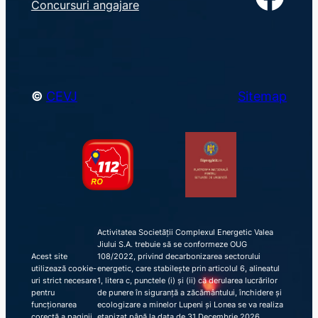
Concursuri angajare
c
h
©
CEVJ
Sitemap
Activitatea Societății Complexul Energetic Valea
Jiului S.A. trebuie să se conformeze OUG
Acest site
108/2022, privind decarbonizarea sectorului
utilizează cookie-
energetic, care stabilește prin articolul 6, alineatul
uri strict necesare
1, litera c, punctele (i) și (ii) că derularea lucrărilor
pentru
de punere în siguranță a zăcământului, închidere și
funcționarea
ecologizare a minelor Lupeni și Lonea se va realiza
corectă a paginii
etapizat până la data de 31 Decembrie 2026,