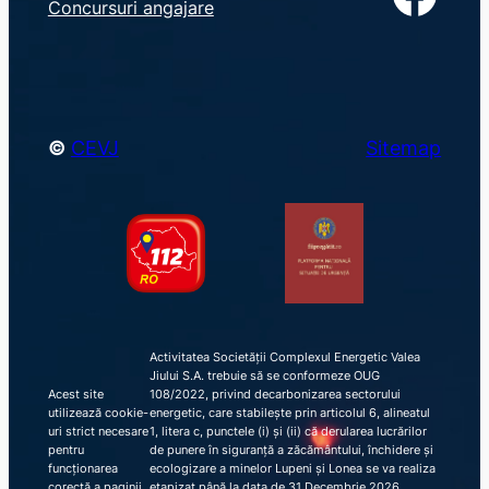
Concursuri angajare
c
h
©
CEVJ
Sitemap
Activitatea Societății Complexul Energetic Valea
Jiului S.A. trebuie să se conformeze OUG
Acest site
108/2022, privind decarbonizarea sectorului
utilizează cookie-
energetic, care stabilește prin articolul 6, alineatul
uri strict necesare
1, litera c, punctele (i) și (ii) că derularea lucrărilor
pentru
de punere în siguranță a zăcământului, închidere și
funcționarea
ecologizare a minelor Lupeni și Lonea se va realiza
corectă a paginii
etapizat până la data de 31 Decembrie 2026,