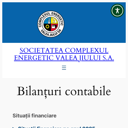
Sari
la
conținut
SOCIETATEA COMPLEXUL
ENERGETIC VALEA JIULUI S.A.
Bilanțuri contabile
Situaţii financiare