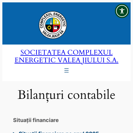
Sari
la
conținut
SOCIETATEA COMPLEXUL
ENERGETIC VALEA JIULUI S.A.
Bilanțuri contabile
Situaţii financiare