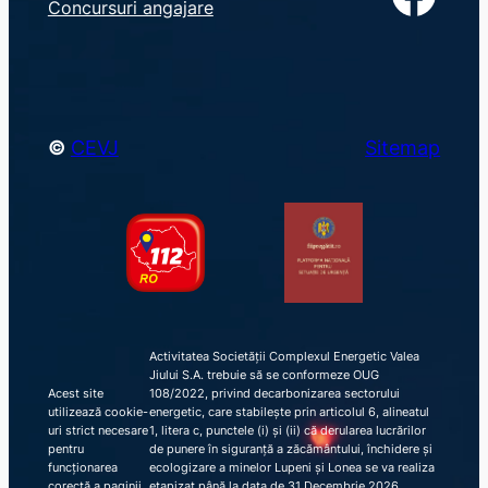
Concursuri angajare
c
h
©
CEVJ
Sitemap
Activitatea Societății Complexul Energetic Valea
Jiului S.A. trebuie să se conformeze OUG
Acest site
108/2022, privind decarbonizarea sectorului
utilizează cookie-
energetic, care stabilește prin articolul 6, alineatul
uri strict necesare
1, litera c, punctele (i) și (ii) că derularea lucrărilor
pentru
de punere în siguranță a zăcământului, închidere și
funcționarea
ecologizare a minelor Lupeni și Lonea se va realiza
corectă a paginii
etapizat până la data de 31 Decembrie 2026,